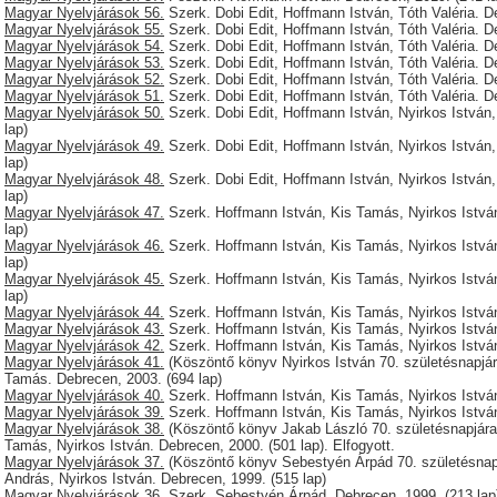
Magyar Nyelvjárások 56.
Szerk. Dobi Edit, Hoffmann István, Tóth Valéria. D
Magyar Nyelvjárások 55.
Szerk. Dobi Edit, Hoffmann István, Tóth Valéria. D
Magyar Nyelvjárások 54.
Szerk. Dobi Edit, Hoffmann István, Tóth Valéria. D
Magyar Nyelvjárások 53.
Szerk. Dobi Edit, Hoffmann István, Tóth Valéria. D
Magyar Nyelvjárások 52.
Szerk. Dobi Edit, Hoffmann István, Tóth Valéria. D
Magyar Nyelvjárások 51.
Szerk. Dobi Edit, Hoffmann István, Tóth Valéria. D
Magyar Nyelvjárások 50.
Szerk. Dobi Edit, Hoffmann István, Nyirkos István,
lap)
Magyar Nyelvjárások 49.
Szerk. Dobi Edit, Hoffmann István, Nyirkos István,
lap)
Magyar Nyelvjárások 48.
Szerk. Dobi Edit, Hoffmann István, Nyirkos István,
lap)
Magyar Nyelvjárások 47.
Szerk. Hoffmann István, Kis Tamás, Nyirkos István
lap)
Magyar Nyelvjárások 46.
Szerk. Hoffmann István, Kis Tamás, Nyirkos István
lap)
Magyar Nyelvjárások 45.
Szerk. Hoffmann István, Kis Tamás, Nyirkos István
lap)
Magyar Nyelvjárások 44.
Szerk. Hoffmann István, Kis Tamás, Nyirkos István
Magyar Nyelvjárások 43.
Szerk. Hoffmann István, Kis Tamás, Nyirkos István
Magyar Nyelvjárások 42.
Szerk. Hoffmann István, Kis Tamás, Nyirkos István
Magyar Nyelvjárások 41.
(Köszöntő könyv Nyirkos István 70. születésnapjár
Tamás. Debrecen, 2003. (694 lap)
Magyar Nyelvjárások 40.
Szerk. Hoffmann István, Kis Tamás, Nyirkos István
Magyar Nyelvjárások 39.
Szerk. Hoffmann István, Kis Tamás, Nyirkos István
Magyar Nyelvjárások 38.
(Köszöntő könyv Jakab László 70. születésnapjára)
Tamás, Nyirkos István. Debrecen, 2000. (501 lap). Elfogyott.
Magyar Nyelvjárások 37.
(Köszöntő könyv Sebestyén Árpád 70. születésnap
András, Nyirkos István. Debrecen, 1999. (515 lap)
Magyar Nyelvjárások 36.
Szerk. Sebestyén Árpád. Debrecen, 1999. (213 lap