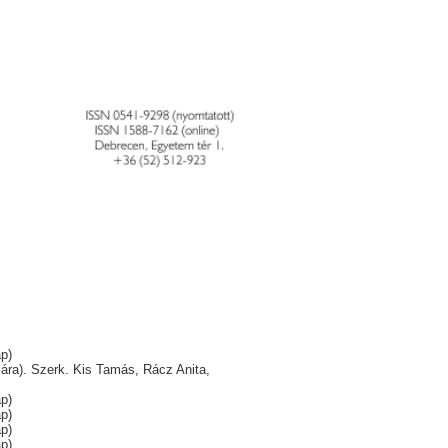
p)
ára). Szerk. Kis Tamás, Rácz Anita,
p)
p)
p)
p)