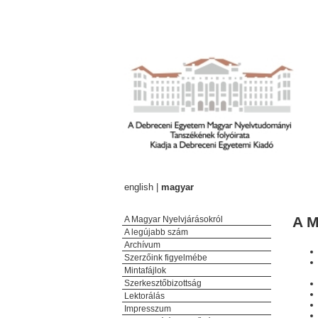
english
|
magyar
A M
A Magyar Nyelvjárásokról
A legújabb szám
Archívum
Szerzőink figyelmébe
Mintafájlok
Szerkesztőbizottság
Lektorálás
Impresszum