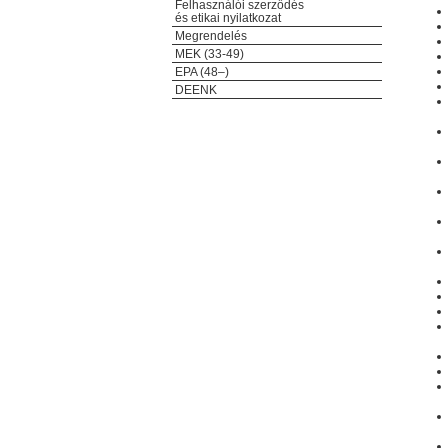
Felhasználói szerződés
és etikai nyilatkozat
Megrendelés
MEK (33-49)
EPA (48–)
DEENK