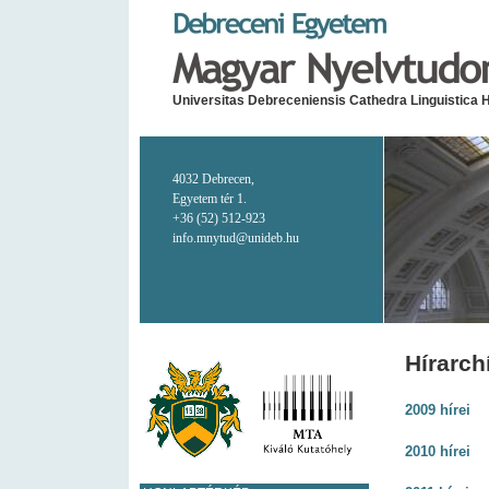
Universitas Debreceniensis Cathedra Linguistica 
4032 Debrecen,
Egyetem tér 1.
+36 (52) 512-923
info.mnytud@unideb.hu
Hírarc
2009 hírei
2010 hírei