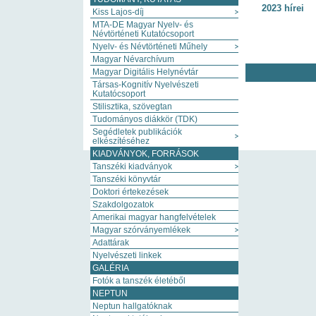
2023 hírei
Kiss Lajos-díj
MTA-DE Magyar Nyelv- és
Névtörténeti Kutatócsoport
Nyelv- és Névtörténeti Műhely
Magyar Névarchívum
Magyar Digitális Helynévtár
Társas-Kognitív Nyelvészeti
Kutatócsoport
Stilisztika, szövegtan
Tudományos diákkör (TDK)
Segédletek publikációk
elkészítéséhez
KIADVÁNYOK, FORRÁSOK
Tanszéki kiadványok
Tanszéki könyvtár
Doktori értekezések
Szakdolgozatok
Amerikai magyar hangfelvételek
Magyar szórványemlékek
Adattárak
Nyelvészeti linkek
GALÉRIA
Fotók a tanszék életéből
NEPTUN
Neptun hallgatóknak