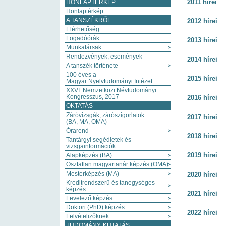
2011 hírei
HONLAPTÉRKÉP
Honlaptérkép
A TANSZÉKRŐL
2012 hírei
Elérhetőség
Fogadóórák
2013 hírei
Munkatársak
Rendezvények, események
2014 hírei
A tanszék története
100 éves a
2015 hírei
Magyar Nyelvtudományi Intézet
XXVI. Nemzetközi Névtudományi
Kongresszus, 2017
2016 hírei
OKTATÁS
Záróvizsgák, zárószigorlatok
2017 hírei
(BA, MA, OMA)
Órarend
2018 hírei
Tantárgyi segédletek és
vizsgainformációk
2019 hírei
Alapképzés (BA)
Osztatlan magyartanár képzés (OMA)
Mesterképzés (MA)
2020 hírei
Kreditrendszerű és tanegységes
képzés
2021 hírei
Levelező képzés
Doktori (PhD) képzés
2022 hírei
Felvételizőknek
TUDOMÁNY, KUTATÁS