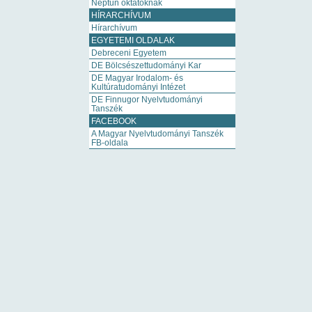
Neptun oktatóknak
HÍRARCHÍVUM
Hírarchívum
EGYETEMI OLDALAK
Debreceni Egyetem
DE Bölcsészettudományi Kar
DE Magyar Irodalom- és
Kultúratudományi Intézet
DE Finnugor Nyelvtudományi
Tanszék
FACEBOOK
A Magyar Nyelvtudományi Tanszék
FB-oldala