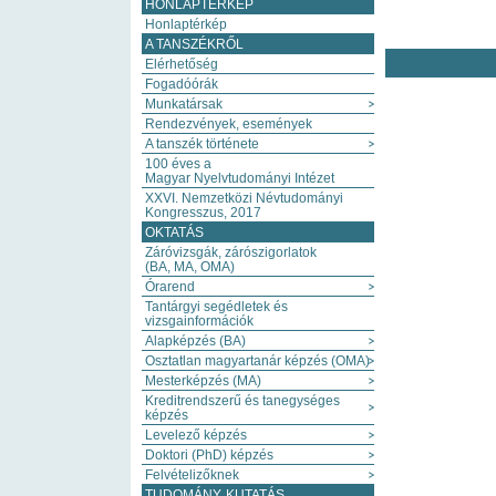
HONLAPTÉRKÉP
Honlaptérkép
A TANSZÉKRŐL
Elérhetőség
Fogadóórák
Munkatársak
Rendezvények, események
A tanszék története
100 éves a
Magyar Nyelvtudományi Intézet
XXVI. Nemzetközi Névtudományi
Kongresszus, 2017
OKTATÁS
Záróvizsgák, zárószigorlatok
(BA, MA, OMA)
Órarend
Tantárgyi segédletek és
vizsgainformációk
Alapképzés (BA)
Osztatlan magyartanár képzés (OMA)
Mesterképzés (MA)
Kreditrendszerű és tanegységes
képzés
Levelező képzés
Doktori (PhD) képzés
Felvételizőknek
TUDOMÁNY, KUTATÁS