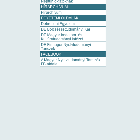
Neptun oktatóknak
HÍRARCHÍVUM
Hírarchívum
EGYETEMI OLDALAK
Debreceni Egyetem
DE Bölcsészettudományi Kar
DE Magyar Irodalom- és
Kultúratudományi Intézet
DE Finnugor Nyelvtudományi
Tanszék
FACEBOOK
A Magyar Nyelvtudományi Tanszék
FB-oldala