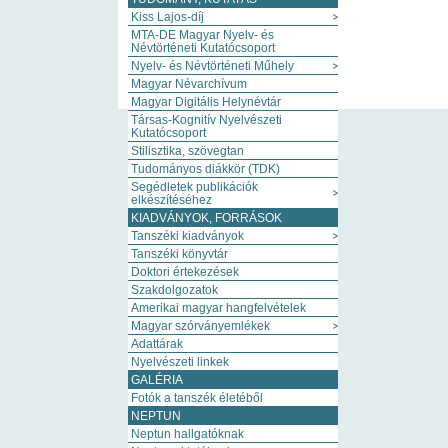
Kiss Lajos-díj
MTA-DE Magyar Nyelv- és
Névtörténeti Kutatócsoport
Nyelv- és Névtörténeti Műhely
Magyar Névarchívum
Magyar Digitális Helynévtár
Társas-Kognitív Nyelvészeti
Kutatócsoport
Stilisztika, szövegtan
Tudományos diákkör (TDK)
Segédletek publikációk
elkészítéséhez
KIADVÁNYOK, FORRÁSOK
Tanszéki kiadványok
Tanszéki könyvtár
Doktori értekezések
Szakdolgozatok
Amerikai magyar hangfelvételek
Magyar szórványemlékek
Adattárak
Nyelvészeti linkek
GALÉRIA
Fotók a tanszék életéből
NEPTUN
Neptun hallgatóknak