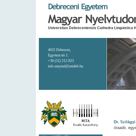
Universitas Debreceniensis Cathedra Linguistica 
4032 Debrecen,
Egyetem tér 1.
+36 (52) 512-923
info.mnytud@unideb.hu
Dr. Szilágy
óraadó, egye