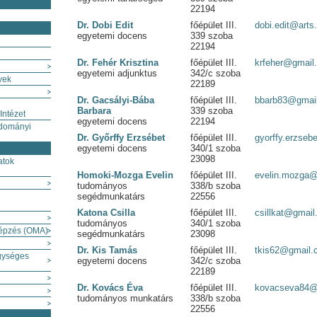
22194
Dr. Dobi Edit
főépület III.
dobi.edit@arts
egyetemi docens
339 szoba
22194
Dr. Fehér Krisztina
főépület III.
krfeher@gmail
egyetemi adjunktus
342/c szoba
yek
22189
Dr. Gacsályi-Bába
főépület III.
bbarb83@gmai
Barbara
339 szoba
Intézet
egyetemi docens
22194
udományi
Dr. Győrffy Erzsébet
főépület III.
gyorffy.erzseb
egyetemi docens
340/1 szoba
23098
atok
Homoki-Mozga Evelin
főépület III.
evelin.mozga
tudományos
338/b szoba
segédmunkatárs
22556
Katona Csilla
főépület III.
csillkat@gmai
tudományos
340/1 szoba
képzés (OMA)
segédmunkatárs
23098
Dr. Kis Tamás
főépület III.
tkis62@gmail.
gységes
egyetemi docens
342/c szoba
22189
Dr. Kovács Éva
főépület III.
kovacseva84@
tudományos munkatárs
338/b szoba
22556