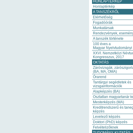
HONLAPTÉRKÉP
Honlaptérkép
A TANSZÉKRŐL
Elérhetőség
Fogadóórák
Munkatársak
Rendezvények, esemén
A tanszék története
100 éves a
Magyar Nyelvtudományi 
XXVI. Nemzetközi Névt
Kongresszus, 2017
OKTATÁS
Záróvizsgák, zárószigorl
(BA, MA, OMA)
Órarend
Tantárgyi segédletek és
vizsgainformációk
Alapképzés (BA)
Osztatlan magyartanár 
Mesterképzés (MA)
Kreditrendszerű és tane
képzés
Levelező képzés
Doktori (PhD) képzés
Felvételizőknek
TUDOMÁNY, KUTATÁS