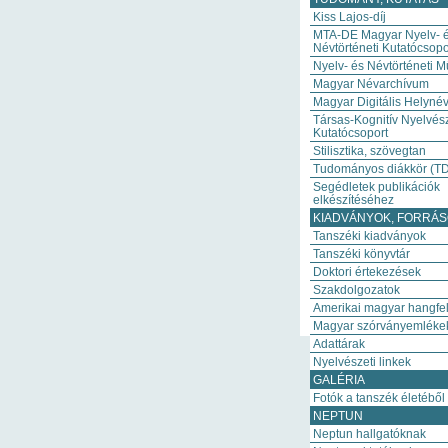
Kiss Lajos-díj
MTA-DE Magyar Nyelv- 
Névtörténeti Kutatócsopo
Nyelv- és Névtörténeti M
Magyar Névarchívum
Magyar Digitális Helynév
Társas-Kognitív Nyelvész
Kutatócsoport
Stilisztika, szövegtan
Tudományos diákkör (T
Segédletek publikációk
elkészítéséhez
KIADVÁNYOK, FORRÁ
Tanszéki kiadványok
Tanszéki könyvtár
Doktori értekezések
Szakdolgozatok
Amerikai magyar hangfel
Magyar szórványemléke
Adattárak
Nyelvészeti linkek
GALÉRIA
Fotók a tanszék életéből
NEPTUN
Neptun hallgatóknak