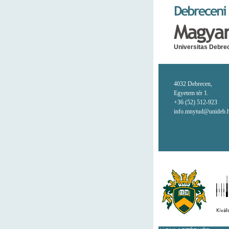
Universitas Debrec
4032 Debrecen,
Egyetem tér 1.
+36 (52) 512-923
info.mnytud@unideb.