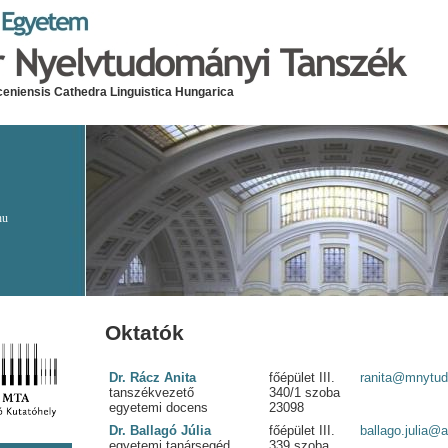
eniensis Cathedra Linguistica Hungarica
hu
Oktatók
Dr. Rácz Anita
főépület III.
ranita@mnytud.
tanszékvezető
340/1 szoba
egyetemi docens
23098
Dr. Ballagó Júlia
főépület III.
ballago.julia@a
egyetemi tanársegéd
339 szoba