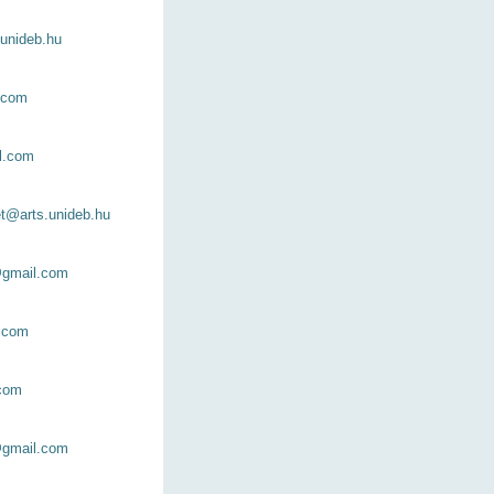
.unideb.hu
.com
l.com
et@arts.unideb.hu
@gmail.com
l.com
com
gmail.com