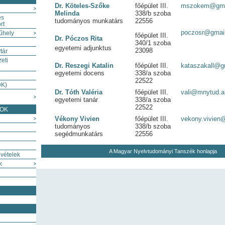
Dr. Köteles-Szőke
főépület III.
mszokem@gma
Melinda
338/b szoba
és
tudományos munkatárs
22556
rt
poczosr@gmai
űhely
főépület III.
Dr. Póczos Rita
340/1 szoba
egyetemi adjunktus
23098
tár
eti
Dr. Reszegi Katalin
főépület III.
kataszakall@g
egyetemi docens
338/a szoba
22522
DK)
Dr. Tóth Valéria
főépület III.
vali@mnytud.ar
egyetemi tanár
338/a szoba
22522
SOK
Vékony Vivien
főépület III.
vekony.vivien
tudományos
338/b szoba
segédmunkatárs
22556
A Magyar Nyelvtudományi Tanszék honlapja
vételek
k