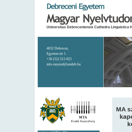
Universitas Debreceniensis Cathedra Linguistica 
4032 Debrecen,
Egyetem tér 1.
+36 (52) 512-923
info.mnytud@unideb.hu
MA sz
kapc
k