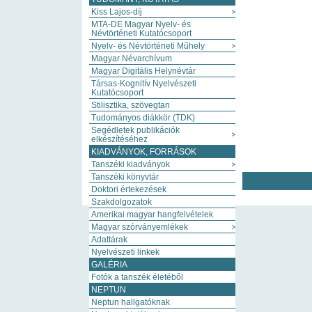
Kiss Lajos-díj
MTA-DE Magyar Nyelv- és
Névtörténeti Kutatócsoport
Nyelv- és Névtörténeti Műhely
Magyar Névarchívum
Magyar Digitális Helynévtár
Társas-Kognitív Nyelvészeti
Kutatócsoport
Stilisztika, szövegtan
Tudományos diákkör (TDK)
Segédletek publikációk
elkészítéséhez
KIADVÁNYOK, FORRÁSOK
Tanszéki kiadványok
Tanszéki könyvtár
Doktori értekezések
Szakdolgozatok
Amerikai magyar hangfelvételek
Magyar szórványemlékek
Adattárak
Nyelvészeti linkek
GALÉRIA
Fotók a tanszék életéből
NEPTUN
Neptun hallgatóknak