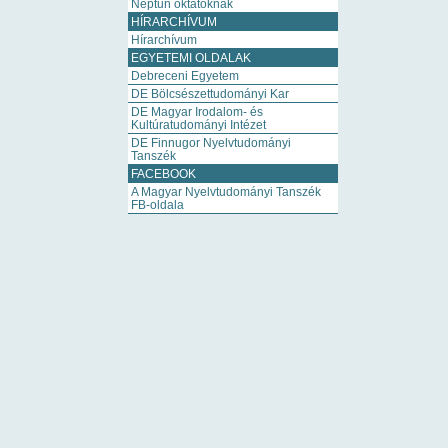
Neptun oktatóknak
HÍRARCHÍVUM
Hírarchívum
EGYETEMI OLDALAK
Debreceni Egyetem
DE Bölcsészettudományi Kar
DE Magyar Irodalom- és
Kultúratudományi Intézet
DE Finnugor Nyelvtudományi
Tanszék
FACEBOOK
A Magyar Nyelvtudományi Tanszék
FB-oldala