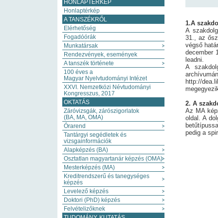
HONLAPTÉRKÉP
Honlaptérkép
A TANSZÉKRŐL
1.A szakdo
Elérhetőség
A szakdolg
Fogadóórák
31., az ős
végső határ
Munkatársak
december 15
Rendezvények, események
leadni.
A tanszék története
A szakdolg
100 éves a
arch
Magyar Nyelvtudományi Intézet
http://dea
XXVI. Nemzetközi Névtudományi
megegyezik 
Kongresszus, 2017
OKTATÁS
2. A szakd
Az MA képz
Záróvizsgák, zárószigorlatok
(BA, MA, OMA)
oldal. A d
betűtípussa
Órarend
pedig a spi
Tantárgyi segédletek és
vizsgainformációk
Alapképzés (BA)
Osztatlan magyartanár képzés (OMA)
Mesterképzés (MA)
Kreditrendszerű és tanegységes
képzés
Levelező képzés
Doktori (PhD) képzés
Felvételizőknek
TUDOMÁNY, KUTATÁS