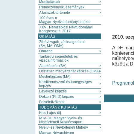
Munkatársak
Rendezvények, események
A tanszék története
100 éves a
Magyar Nyelvtudományi Intézet
XXVI. Nemzetközi Névtudományi
Kongresszus, 2017
2010. sze
OKTATÁS
Záróvizsgák, zárószigorlatok
(BA, MA, OMA)
A DE magy
Órarend
konferenci
Tantárgyi segédletek és
műhelybes
vizsgainformációk
között a 
Alapképzés (BA)
Osztatlan magyartanár képzés (OMA)
Mesterképzés (MA)
Kreditrendszerű és tanegységes
Programo
képzés
Levelező képzés
Doktori (PhD) képzés
Felvételizőknek
TUDOMÁNY, KUTATÁS
Kiss Lajos-díj
MTA-DE Magyar Nyelv- és
Névtörténeti Kutatócsoport
Nyelv- és Névtörténeti Műhely
Magyar Névarchívum