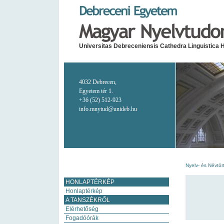
Universitas Debreceniensis Cathedra Linguistica 
4032 Debrecen,
Egyetem tér 1.
+36 (52) 512-923
info.mnytud@unideb.hu
Nyelv- és Névtör
HONLAPTÉRKÉP
Honlaptérkép
A TANSZÉKRŐL
Elérhetőség
Fogadóórák