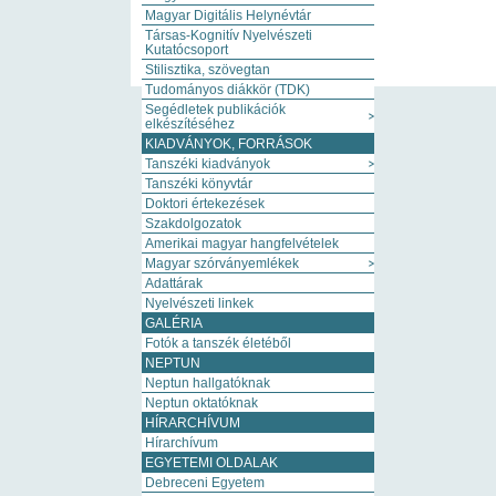
Magyar Digitális Helynévtár
Társas-Kognitív Nyelvészeti
Kutatócsoport
Stilisztika, szövegtan
Tudományos diákkör (TDK)
Segédletek publikációk
elkészítéséhez
KIADVÁNYOK, FORRÁSOK
Tanszéki kiadványok
Tanszéki könyvtár
Doktori értekezések
Szakdolgozatok
Amerikai magyar hangfelvételek
Magyar szórványemlékek
Adattárak
Nyelvészeti linkek
GALÉRIA
Fotók a tanszék életéből
NEPTUN
Neptun hallgatóknak
Neptun oktatóknak
HÍRARCHÍVUM
Hírarchívum
EGYETEMI OLDALAK
Debreceni Egyetem