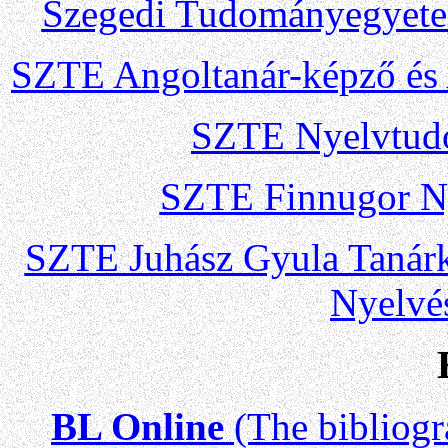
Szegedi Tudományegyete
SZTE Angoltanár-képző és 
SZTE Nyelvtudo
SZTE Finnugor N
SZTE Juhá
sz Gyula Tanár
Nyelvés
BL Online
(The bibliogra