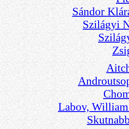
Sándor Klár
Szilágyi 
Szilág
Zsi
Aitc
Androutsop
Chom
Labov, Willia
Skutnabb