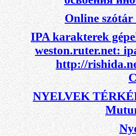
Online szótár
IPA karakterek gépe
weston.ruter.net: i
http://rishida.n
C
NYELVEK TÉRKÉPE 
Mutur
Nye