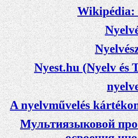
Wikipédia: 
N
yelv
Nyelvész
Nyest.hu (Nyelv és
nyelve
A nyelvművelés kártéko
Мультиязыковой про
освоения ин