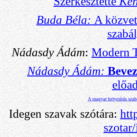
Szerkesztette
Ken
Buda Béla:
A közve
szabá
Nádasdy Ádám
:
Modern T
Nádasdy Ádám:
Bevez
előa
A magyar helyesírás szab
Idegen szavak szótára:
htt
szotar/