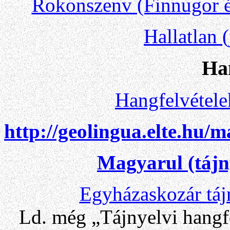
Rokonszenv (Finnugor é
Hallatlan (
Ha
Hangfelvétele
http://geolingua.elte.hu
Magyarul (tájny
Egyházaskozár táj
Ld. még „Tájnyelvi hangfe