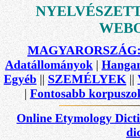
NYELVÉSZET
WEB
MAGYARORSZÁG
Adatállományok
|
Hanga
SZEMÉLYEK
Egyéb
||
||
|
Fontosabb korpuszo
Online Etymology Dict
di