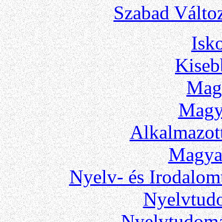
Szabad Válto
Isk
Kiseb
Mag
Magy
Alkalmazot
Magya
Nyelv- és Irodalo
Nyelvtud
Nyelvtudom