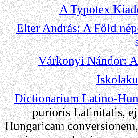
A Typotex Kiadó
Elter András: A Föld nép
Várkonyi Nándor: Az
Iskolaku
Dictionarium Latino-Hu
purioris Latinitatis,
Hungaricam conversionem,