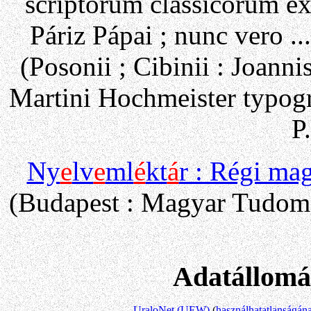
scriptorum classicorum ex
Páriz Pápai ; nunc vero ..
(Posonii ; Cibinii : Joann
Martini Hochmeister typog
P
Ny
e
lv
e
ml
é
kt
á
r : Régi ma
(Budapest : Magyar Tudom
Adatállomá
UraloNet (UEW)
(
használhatatlanságána