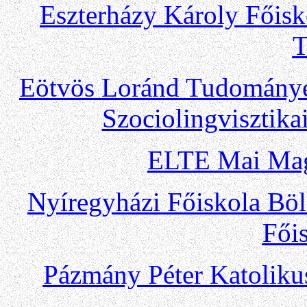
Eszterházy Károly F
őisk
T
Eötvös Loránd Tudomán
Szociolingvisztika
ELTE
Mai Mag
Nyíregyházi Főiskola Böl
Fői
Pázmány Péter Katolik