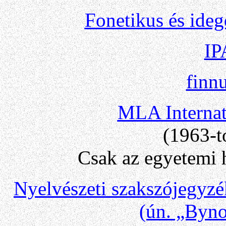
Fonetikus és ideg
IP
finn
MLA Internat
(1963-t
Csak az egyetemi 
Nyelvészeti szakszójegyz
(ún. „Byno