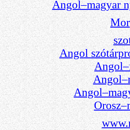
Angol–magyar ny
Mor
szo
Angol szótárpr
Angol–f
Angol–m
Angol–magy
Orosz–m
www.r