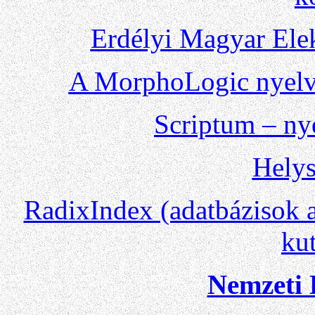
Erdélyi Magyar Elek
A MorphoLogic nyelvi 
Scriptum – ny
Helys
RadixIndex (adatbázisok a 
ku
Nemzeti 