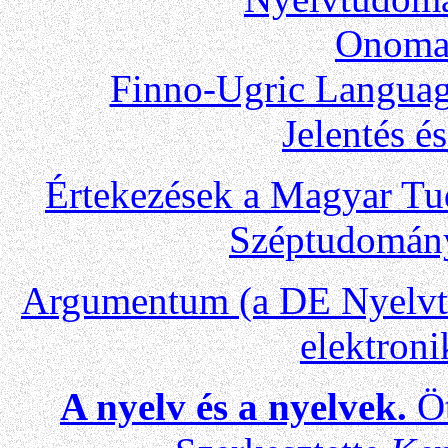
Onomas
Finno-Ugric Languag
Jelentés é
Értekezések a Magyar T
Széptudomány
Argumentum (a DE Nyelvt
elektron
A nyelv és a nyelvek.
Öt