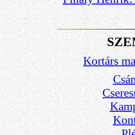
SZE
Kortárs ma
Csán
Cseres
Kamp
Kont
Pl