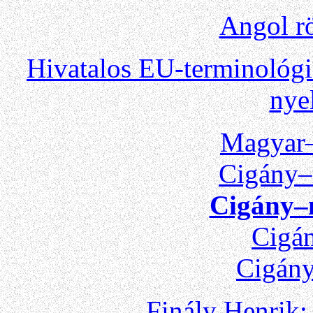
Angol rö
Hivatalos EU-terminológ
nye
Magyar–
Cigány–
Cigány–
Cigán
Cigány
Finály Henrik: 