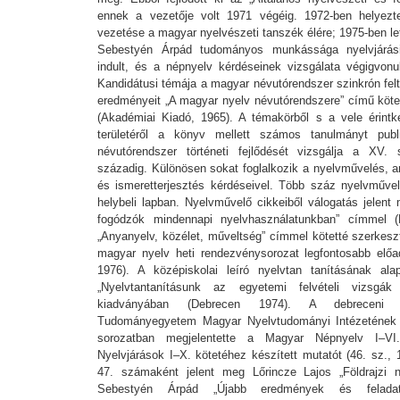
ennek a vezetője volt 1971 végéig. 1972-ben helyez
vezetése a magyar nyelvészeti tanszék élére; 1975-ben let
Sebestyén Árpád tudományos munkássága nyelvjárási
indult, és a népnyelv kérdéseinek vizsgálata végigvonu
Kandidátusi témája a magyar névutórendszer szinkrón fel
eredményeit „A magyar nyelv névutórendszere” című köte
(Akadémiai Kiadó, 1965). A témakörből s a vele érint
területéről a könyv mellett számos tanulmányt publ
névutórendszer történeti fejlődését vizsgálja a XV.
századig. Különösen sokat foglalkozik a nyelvművelés, a
és ismeretterjesztés kérdéseivel. Több száz nyelvművel
helybeli lapban. Nyelvművelő cikkeiből válogatás jelent
fogódzók mindennapi nyelvhasználatunkban” címmel (
„Anyanyelv, közélet, műveltség” címmel kötetté szerkesz
magyar nyelv heti rendezvénysorozat legfontosabb előa
1976). A középiskolai leíró nyelvtan tanításának ala
„Nyelvtantanításunk az egyetemi felvételi vizsgák
kiadványában (Debrecen 1974). A debreceni 
Tudományegyetem Magyar Nyelvtudományi Intézetének
sorozatban megjelentette a Magyar Népnyelv I–V
Nyelvjárások I–X. kötetéhez készített mutatót (46. sz., 
47. számaként jelent meg Lőrincze Lajos „Földrajzi n
Sebestyén Árpád „Újabb eredmények és feladatok