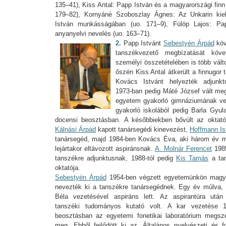
135–41), Kiss Antal: Papp István és a magyarországi finn
179–82), Kornyáné Szoboszlay Ágnes: Az Unkarin kiel
István munkásságában (uo. 171–9), Fülöp Lajos: Pa
anyanyelvi nevelés (uo. 163–71).
2.
Papp Istvánt
Sebestyén Árpád
köv
tanszékvezető megbízatását köv
személyi összetételében is több vált
őszén Kiss Antal átkerült a finnugor 
Kovács Istvánt helyezték adjunkt
1973-ban pedig Máté József vált meg
egyetem gyakorló gimnáziumának vez
gyakorló iskolából pedig Barla Gyula
docensi beosztásban. A későbbiekben bővült az oktató
Kálnási Árpád
kapott tanársegédi kinevezést,
Hoffmann Is
tanársegéd, majd 1984-ben Kovács Éva, aki három év m
lejártakor eltávozott aspiránsnak.
A. Molnár Ferencet
1985
tanszékre adjunktusnak, 1988-tól pedig
Kis Tamás
a tan
oktatója.
Sebestyén Árpád
1954-ben végzett egyetemünkön magy
nevezték ki a tanszékre tanársegédnek. Egy év múlva,
Béla vezetésével aspiráns lett. Az aspirantúra után 
tanszéki tudományos kutató volt. A kar vezetése 1
beosztásban az egyetemi fonetikai laboratórium megsz
meg. Ebből fejlődött ki az „Általános nyelvészeti és fo