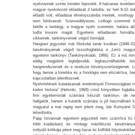
nyelvtannak szinte minden fejezetét. A hatvanas évekbe
magyar nyelvészeti előadását ő tartotta, ez heti 8-10 órát
előadó volt, előadásai élményszámba mentek, minthogy 
nem felolvasott. Szenvedélyesen, csillogó szemmel be
belőle a tantárgy, a magyar nyelv szeretete, hatása al
tudta kivonni magát. Egyetemi előadásain formált
cikkeinek, tankönyveinek végső formáját.
Hangtani jegyzetet már főiskolai tanár korában (1948–52
tanulmányainak végső összefoglalása a „Leíró magy
egyetemi tankönyv (Tankönyvkiadó, 1966). Ez a mű min
eddig megjelent legteljesebb, leghasználhatóbb l
hangrendszernek és e rendszer törvényszerűségeinek. L
hogy benne a fonetika és a fonológia nem elszakítva, h
kapcsolatban jelentkeznek.
Nyelvtörténeti kutatásainak eredményeit Finnországban m
kielen historia” (Helsinki, 1968) című könyvében foglal
finn egyetemisták számára készült tankönyv, de n
hallgatók, hanem a kutatók számára is jól használható k
magyarul a mai napig nem jelent meg, bár Kornyáné 
lefordította.
Papp Istvánnak egyetemi jegyzeteit nem számítva tíz 
több kiadásban) és mintegy másfélszáz tanulmánya
mélyülő kritikája jelent meg hazai és külföldi folyóiratokb