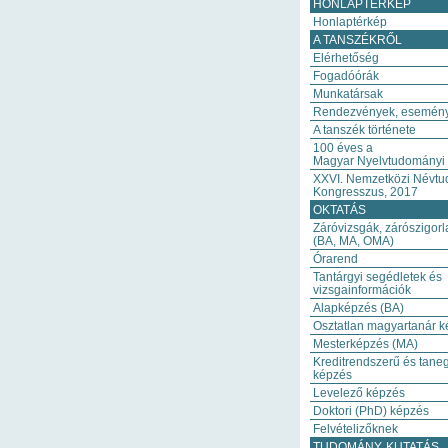
HONLAPTÉRKÉP
Honlaptérkép
A TANSZÉKRŐL
Elérhetőség
Fogadóórák
Munkatársak
Rendezvények, esemén
A tanszék története
100 éves a
Magyar Nyelvtudományi 
XXVI. Nemzetközi Névt
Kongresszus, 2017
OKTATÁS
Záróvizsgák, zárószigorl
(BA, MA, OMA)
Órarend
Tantárgyi segédletek és
vizsgainformációk
Alapképzés (BA)
Osztatlan magyartanár 
Mesterképzés (MA)
Kreditrendszerű és tane
képzés
Levelező képzés
Doktori (PhD) képzés
Felvételizőknek
TUDOMÁNY, KUTATÁS