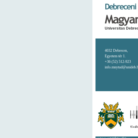
Universitas Debrec
4032 Debrecen,
Egyetem tér 1.
+36 (52) 512-923
info.mnytud@unideb.