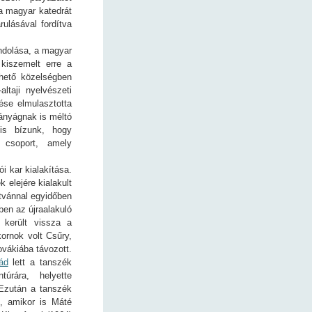
a magyar katedrát
ulásával fordítva
ndolása, a magyar
kiszemelt erre a
rhető közelségben
ltaji nyelvészeti
ése elmulasztotta
mányágnak is méltó
is bízunk, hogy
 csoport, amely
i kar kialakítása.
elejére kialakult
stvánnal egyidőben
ben az újraalakuló
 került vissza a
kornok volt Csűry,
ovákiába távozott.
ád
lett a tanszék
túrára, helyette
 Ezután a tanszék
, amikor is Máté