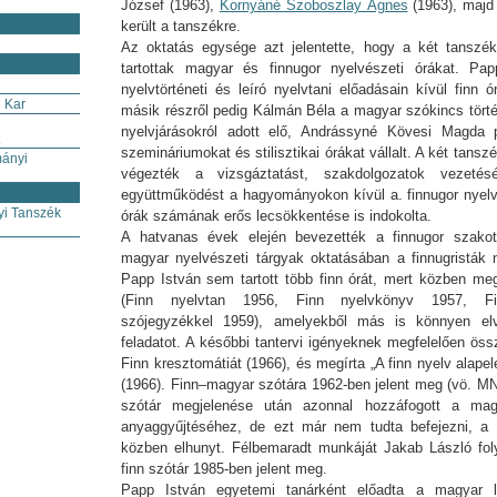
József (1963),
Kornyáné Szoboszlay Ágnes
(1963), majd 
került a tanszékre.
Az oktatás egysége azt jelentette, hogy a két tanszék
tartottak magyar és finnugor nyelvészeti órákat. Pa
nyelvtörténeti és leíró nyelvtani előadásain kívül finn ór
 Kar
másik részről pedig Kálmán Béla a magyar szókincs törté
nyelvjárásokról adott elő, Andrássyné Kövesi Magda p
szemináriumokat és stilisztikai órákat vállalt. A két tansz
mányi
végezték a vizsgáztatást, szakdolgozatok vezeté
együttműködést a hagyományokon kívül a. finnugor nyelv
i Tanszék
órák számának erős lecsökkentése is indokolta.
A hatvanas évek elején bevezették a finnugor szakot
magyar nyelvészeti tárgyak oktatásában a finnugristák 
Papp István sem tartott több finn órát, mert közben meg
(Finn nyelvtan 1956, Finn nyelvkönyv 1957, Fi
szójegyzékkel 1959), amelyekből más is könnyen el
feladatot. A későbbi tantervi igényeknek megfelelően öss
Finn kresztomátiát (1966), és megírta „A finn nyelv alap
(1966). Finn–magyar szótára 1962-ben jelent meg (vö. MN
szótár megjelenése után azonnal hozzáfogott a magy
anyaggyűjtéséhez, de ezt már nem tudta befejezni, a
közben elhunyt. Félbemaradt munkáját Jakab László fol
finn szótár 1985-ben jelent meg.
Papp István egyetemi tanárként előadta a magyar le