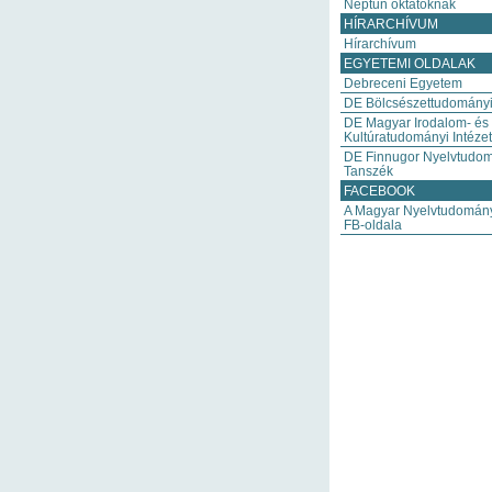
Neptun oktatóknak
HÍRARCHÍVUM
Hírarchívum
EGYETEMI OLDALAK
Debreceni Egyetem
DE Bölcsészettudományi
DE Magyar Irodalom- és
Kultúratudományi Intézet
DE Finnugor Nyelvtudo
Tanszék
FACEBOOK
A Magyar Nyelvtudomány
FB-oldala