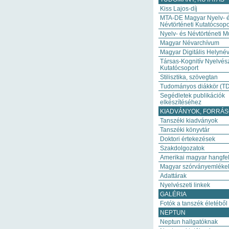
Kiss Lajos-díj
MTA-DE Magyar Nyelv- 
Névtörténeti Kutatócsopo
Nyelv- és Névtörténeti M
Magyar Névarchívum
Magyar Digitális Helynév
Társas-Kognitív Nyelvész
Kutatócsoport
Stilisztika, szövegtan
Tudományos diákkör (T
Segédletek publikációk
elkészítéséhez
KIADVÁNYOK, FORRÁ
Tanszéki kiadványok
Tanszéki könyvtár
Doktori értekezések
Szakdolgozatok
Amerikai magyar hangfel
Magyar szórványemléke
Adattárak
Nyelvészeti linkek
GALÉRIA
Fotók a tanszék életéből
NEPTUN
Neptun hallgatóknak