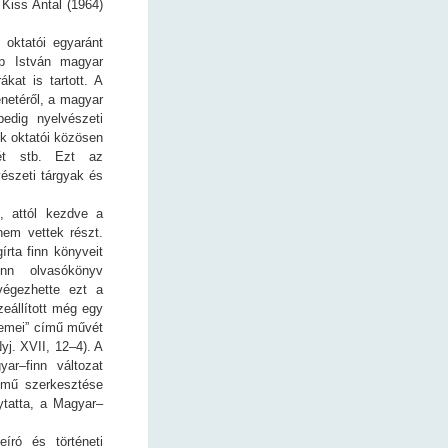
Kiss Antal (1964)
 oktatói egyaránt
pp István magyar
ákat is tartott. A
netéről, a magyar
edig nyelvészeti
ék oktatói közösen
sét stb. Ezt az
észeti tárgyak és
, attól kezdve a
nem vettek részt.
írta finn könyveit
nn olvasókönyv
végezhette ezt a
zeállított még egy
elemei” című művét
yj. XVII, 12–4). A
ar–finn változat
 mű szerkesztése
ytatta, a Magyar–
író és történeti