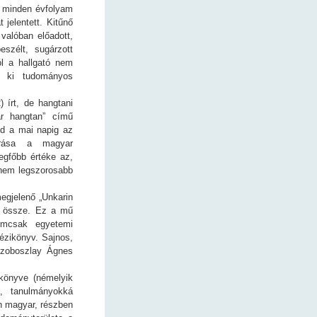
n minden évfolyam
 jelentett. Kitűnő
valóban előadott,
szélt, sugárzott
ól a hallgató nem
a ki tudományos
) írt, de hangtani
ar hangtan” című
d a mai napig az
eírása a magyar
egfőbb értéke az,
anem legszorosabb
egjelenő „Unkarin
ta össze. Ez a mű
emcsak egyetemi
ézikönyv. Sajnos,
Szoboszlay Ágnes
könyve (némelyik
, tanulmányokká
an magyar, részben