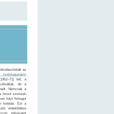
téválasztották az
r nyelvtudományi
1952–71) lett, a
zétváltak, de a
radt. Nemcsak a
ta össze szorosan
en folyt finnugor
ti kutatás: Ezt a
örű érdeklődése
zori pályázatot