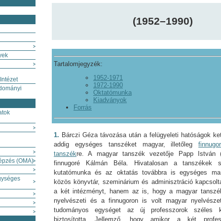
(1952–1990)
yek
Tartalomjegyzék:
1952-1971
Intézet
1972-1990
udományi
Oktatómunka
Kiadványok
Forrás
atok
1.
Bárczi Géza távozása után a felügyeleti hatóságok ket
addig egységes tanszéket magyar, illetőleg
finnugo
tanszék
re. A magyar tanszék vezetője Papp István (
képzés (OMA)
finnugoré Kálmán Béla. Hivatalosan a tanszékek s
kutatómunka és az oktatás továbbra is egységes ma
gységes
közös könyvtár, szeminárium és adminisztráció kapcsol
a két intézményt, hanem az is, hogy a magyar tanszék
nyelvészeti és a finnugoron is volt magyar nyelvésze
tudományos egységet az új professzorok széles k
biztosította. Jellemző, hogy amikor a két profess