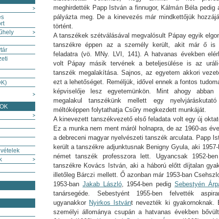
meghirdették Papp István a finnugor, Kálmán Béla pedig 
pályázta meg. De a kinevezés már mindkettőjük hozzájár
és
rt
történt.
űhely
A tanszékek szétválásával megvalósult Pápay egyik elgo
tanszékre éppen az a személy került, akit már ő is 
tár
feladatra (vö. MNy. LVI, 141). A hatvanas években elé
eti
volt Pápay másik tervének a beteljesülése is az uráli-a
tanszék megalakítása. Sajnos, az egyetem akkori vezet
ezt a lehetőséget. Reméljük, idővel ennek a fontos tudo
DK)
képviselője lesz egyetemünkön. Mint ahogy abban 
megalakul tanszékünk mellett egy nyelvjáráskutató
SOK
méltóképpen folytathatja Csűry megkezdett munkáját.
A kinevezett tanszékvezető első feladata volt egy új oktató
Ez a munka nem ment máról holnapra, de az 1960-as évek 
a debreceni magyar nyelvészeti tanszék arculata. Papp I
került a tanszékre adjunktusnak Benigny Gyula, aki 1957-
vételek
német tanszék professzora lett. Ugyancsak 1952-ben
k
tanszékre Kovács István, aki a háború előtt díjtalan gya
illetőleg Bárczi mellett. Ő azonban már 1953-ban Csehszl
1953-ban
Jakab László
, 1954-ben pedig
Sebestyén Árp
tanársegéde. Sebestyént 1955-ben felvették aspiran
ugyanakkor
Nyirkos István
t nevezték ki gyakornoknak.
személyi állománya csupán a hatvanas években bővült