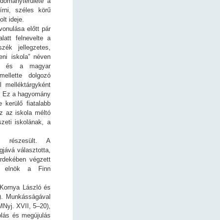
udományterülete a
írni, széles körű
lt ideje.
vonulása előtt pár
latt felnevelte a
zék jellegzetes,
eni iskola” néven
ika és a magyar
ellette dolgozó
l melléktárgyként
an. Ez a hagyomány
 kerülő fiatalabb
z az iskola méltó
szeti iskolának, a
 részesült. A
jává választotta,
érdekében végzett
i elnök a Finn
 Kornya László és
8). Munkásságával
MNyj. XVII, 5–20),
olás és megújulás