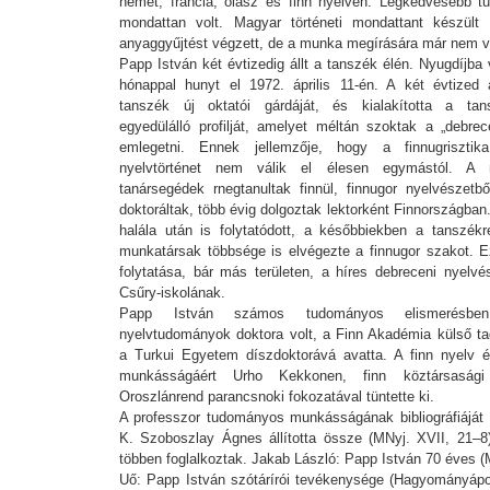
német, francia, olasz és finn nyelven. Legkedvesebb t
mondattan volt. Magyar történeti mondattant készült 
anyaggyűjtést végzett, de a munka megírására már nem vo
Papp István két évtizedig állt a tanszék élén. Nyugdíjba 
hónappal hunyt el 1972. április 11-én. A két évtized a
tanszék új oktatói gárdáját, és kialakította a tans
egyedülálló profilját, amelyet méltán szoktak a „debrec
emlegetni. Ennek jellemzője, hogy a finnugriszt
nyelvtörténet nem válik el élesen egymástól. A m
tanársegédek rnegtanultak finnül, finnugor nyelvészetbő
doktoráltak, több évig dolgoztak lektorként Finnországb
halála után is folytatódott, a későbbiekben a tanszékre
munkatársak többsége is elvégezte a finnugor szakot. E
folytatása, bár más területen, a híres debreceni nyelvé
Csűry-iskolának.
Papp István számos tudományos elismerésben
nyelvtudományok doktora volt, a Finn Akadémia külső tag
a Turkui Egyetem díszdoktorává avatta. A finn nyelv 
munkásságáért Urho Kekkonen, finn köztársaság
Oroszlánrend parancsnoki fokozatával tüntette ki.
A professzor tudományos munkásságának bibliográfiáját
K. Szoboszlay Ágnes állította össze (MNyj. XVII, 21–
többen foglalkoztak. Jakab László: Papp István 70 éves (
Uő: Papp István szótárírói tevékenysége (Hagyományáp