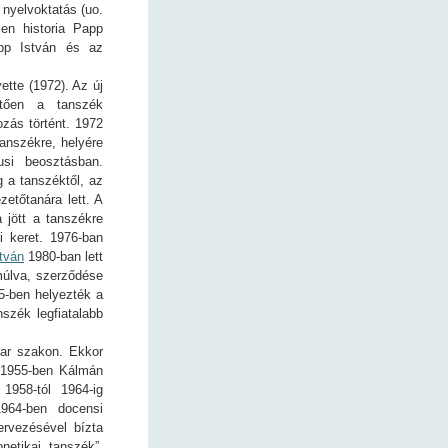
 nyelvoktatás (uo.
en historia Papp
pp István és az
ette (1972). Az új
etően a tanszék
ozás történt. 1972
tanszékre, helyére
usi beosztásban.
 a tanszéktől, az
etőtanára lett. A
 jött a tanszékre
i keret. 1976-ban
tván
1980-ban lett
úlva, szerződése
-ben helyezték a
szék legfiatalabb
ar szakon. Ekkor
 1955-ben Kálmán
1958-tól 1964-ig
964-ben docensi
ervezésével bízta
netikai tanszék”,