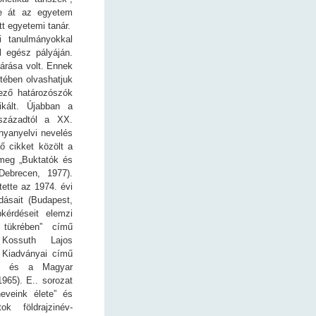
te át az egyetem
t egyetemi tanár.
 tanulmányokkal
l egész pályáján.
tárása volt. Ennek
tében olvashatjuk
kező határozószók
ikált. Újabban a
 századtól a XX.
nyanyelvi nevelés
ő cikket közölt a
 meg „Buktatók és
Debrecen, 1977).
tette az 1974. évi
dásait (Budapest,
pkérdéseit elemzi
 tükrében” című
Kossuth Lajos
 Kiadványai című
I. és a Magyar
1965). E.. sorozat
eveink élete” és
 földrajzinév-