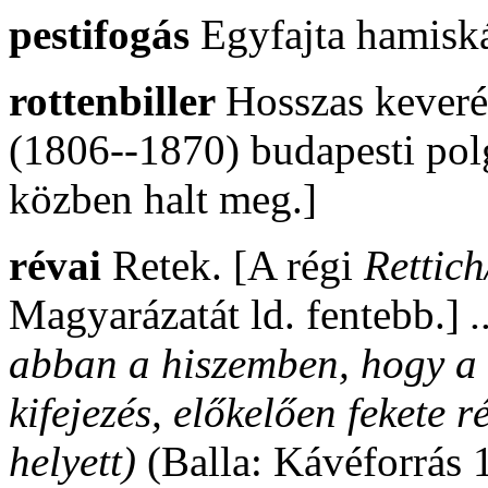
pestifogás
Egyfajta hamiská
rottenbiller
Hosszas keveré
(1806--1870) budapesti polg
közben halt meg.]
révai
Retek. [A régi
Rettich
Magyarázatát ld. fentebb.]
.
abban a hiszemben, hogy a 
kifejezés, előkelően fekete r
helyett)
(Balla: Kávéforrás 