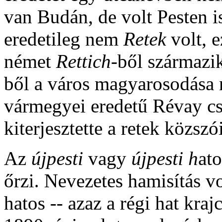
van Budán, de volt Pesten i
eredetileg nem
Retek
volt, 
német
Rettich-
ből származik
ből a város magyarosodás
vármegyei eredetű Révay cs
kiterjesztette a retek közszói
Az
újpesti
vagy
újpesti h
at
őrzi. Nevezetes hamisítás v
hatos -- azaz a régi hat kra