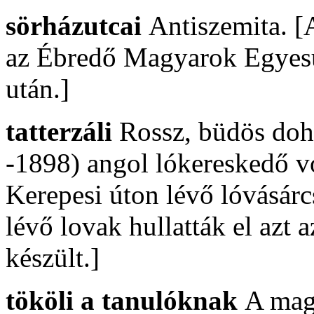
sörházutcai
Antiszemita. [
az Ébredő Magyarok Egyesül
után.]
tatterzáli
Rossz, büdös dohá
-1898) angol lókereskedő vo
Kerepesi úton lévő lóvásárc
lévő lovak hullatták el azt 
készült.]
tököli a tanulóknak
A magy