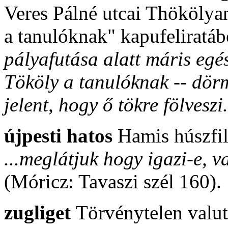
Veres Pálné utcai Thökölya
a tanulóknak" kapufeliratáb
pályafutása alatt máris egész
Tököly a tanulóknak -- dör
jelent, hogy ő tökre fölveszi
újpesti hatos
Hamis húszfill
...meglátjuk hogy igazi-e, v
(Móricz: Tavaszi szél 160).
zugliget
Törvénytelen valu