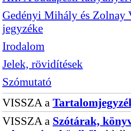
Gedényi Mihály és Zolnay 
jegyzéke
Irodalom
Jelek, rövidítések
Szómutató
VISSZA a
Tartalomjegyzé
VISSZA a
Szótárak, köny