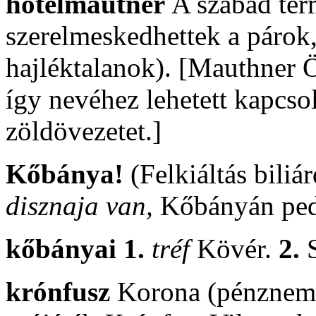
hotelmautner
A szabad ter
szerelmeskedhettek a páro
hajléktalanok). [Mauthner 
így nevéhez lehetett kapcs
zöldövezetet.]
Kőbánya!
(Felkiáltás biliá
disznaja van,
Kőbányán pedig
kőbányai 1.
tréf
Kövér.
2.
S
krónfusz
Korona (pénznem)