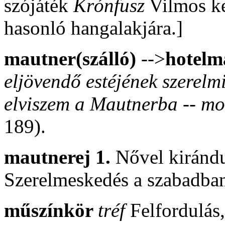
szójáték
Krónfusz
Vilmos ke
hasonló hangalakjára.]
mautner(szálló)
-->
hotelm
eljövendő estéjének szerelmi
elviszem a Mautnerba -- m
189).
mautnerej 1.
Nővel kirándu
Szerelmeskedés a szabadba
műszínkör
tréf
Felfordulás,