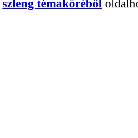
szleng témaköréből
oldalh