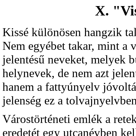
X. "Vi
Kissé különösen hangzik ta
Nem egyébet takar, mint a v
jelentésű neveket, melyek 
helynevek, de nem azt jelent
hanem a fattyúnyelv jóvolt
jelenség ez a tolvajnyelvben
Várostörténeti emlék a rete
eredetét egy utcanévben kel