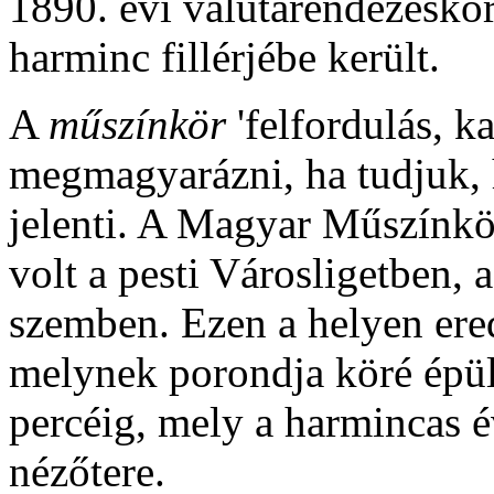
1890. évi valutarendezéskor 
harminc fillérjébe került.
A
műszínkör
'felfordulás, k
megmagyarázni, ha tudjuk,
jelenti. A Magyar Műszínkör
volt a pesti Városligetben, 
szemben. Ezen a helyen ered
melynek porondja köré épült
percéig, mely a harmincas év
nézőtere.