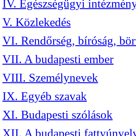
IV. Egészségügyi intézmén
V. Közlekedés
VI. Rendőrség, bíróság, bö
VII. A budapesti ember
VIII. Személynevek
IX. Egyéb szavak
XI. Budapesti szólások
XII. A budapesti fattyúnyel