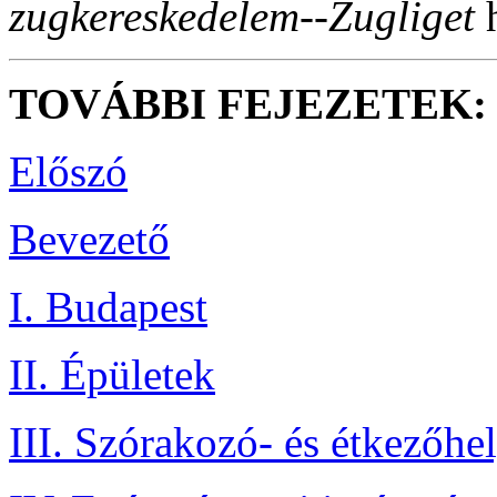
zugkereskedelem--Zugliget
h
TOVÁBBI FEJEZETEK:
Előszó
Bevezető
I. Budapest
II. Épületek
III. Szórakozó- és étkezőhe