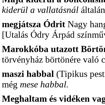
kiderül a vallatásnál
általá
megjátsza Ódrit
Nagy hang
[Utalás Ódry Árpád színműv
Marokkóba utazott Börtö
törvényház börtönére való c
maszi habbal
(Tipikus pest
még
mese habbal.
Meghaltam és vidéken va