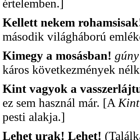
értelemben.]
Kellett nekem rohamsisak
második világháború emlék
Kimegy a mosásban!
gúny
káros következmények nélkül
Kint vagyok a vasszerláj
ez sem használ már. [A
Kint
pesti alakja.]
Lehet urak! Lehet!
(Találk