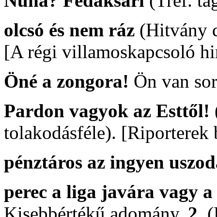
Nuná? Fedáksári
(Tréf. t
olcsó és nem ráz
(Hitvány 
[A régi villamoskapcsoló hir
Öné a zongora!
Ön van sor
Pardon vagyok az Esttől!
tolakodásféle). [Riporterek
pénztáros az ingyen uszo
perec a liga javára vagy a
Kisebbértékű adomány.
2.
(