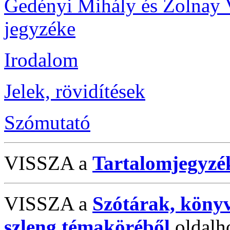
Gedényi Mihály és Zolnay 
jegyzéke
Irodalom
Jelek, rövidítések
Szómutató
VISSZA a
Tartalomjegyzé
VISSZA a
Szótárak, köny
szleng témaköréből
oldalh