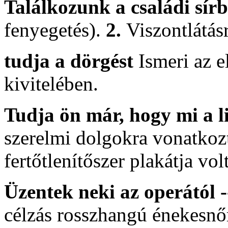
Találkozunk a családi sír
fenyegetés).
2.
Viszontlátás
tudja a dörgést
Ismeri az e
kivitelében.
Tudja ön már, hogy mi a 
szerelmi dolgokra vonatkoz
fertőtlenítőszer plakátja volt
Üzentek neki az operától 
célzás rosszhangú énekesnő