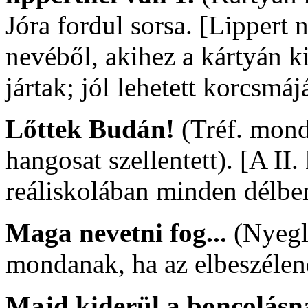
Jóra fordul sorsa. [Lippert
nevéből, akihez a kártyán k
jártak; jól lehetett korcsmáj
Lőttek Budán!
(Tréf. mond
hangosat szellentett). [A II.
reáliskolában minden délben 
Maga nevetni fog...
(Nyegle
mondanak, ha az elbeszélend
Majd kiderül a boncolásn