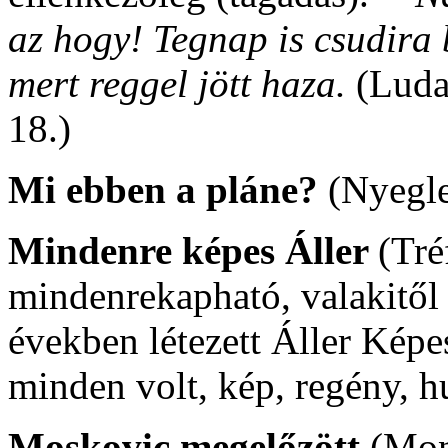
az hogy! Tegnap is csudira 
mert reggel jött haza.
(Luda
18.)
Mi ebben a pláne?
(Nyegle
Mindenre képes Áller
(Tré
mindenrekapható, valakitől
években létezett Áller Képe
minden volt, kép, regény, h
Moskovic megelőzött
(Mon