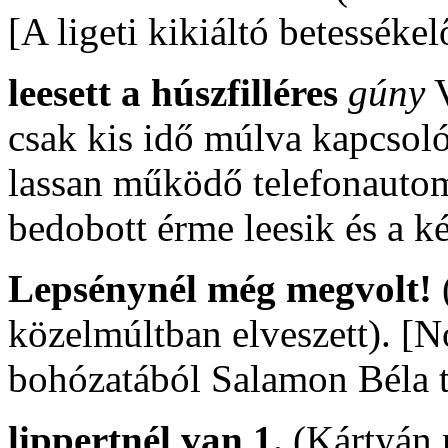
[A ligeti kikiáltó betessékel
leesett a húszfilléres
gúny
V
csak kis idő múlva kapcsol
lassan működő telefonautoma
bedobott érme leesik és a k
Lepsénynél még megvolt!
közelmúltban elveszett). [N
bohózatából Salamon Béla t
lippertnél van 1.
(Kártyán 