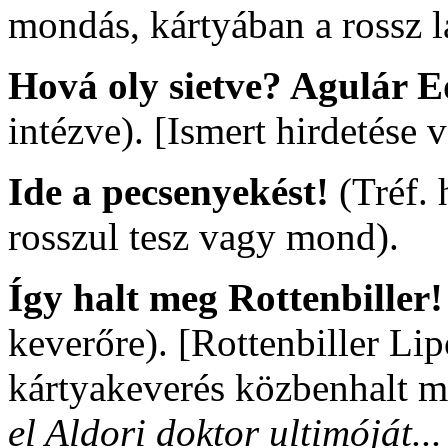
mondás, kártyában a rossz 
Hová oly sietve? Agulár 
intézve). [Ismert hirdetése 
Ide a pecsenyekést!
(Tréf. 
rosszul tesz vagy mond).
Így halt meg Rottenbiller
keverőre). [Rottenbiller Lip
kártyakeverés közbenhalt 
el Aldori doktor ultimóját..