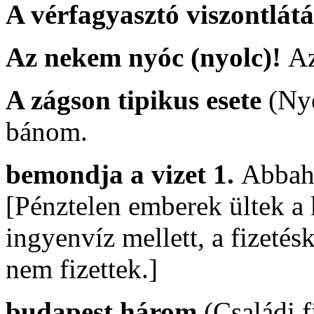
A vérfagyasztó viszontlát
Az nekem nyóc (nyolc)!
A
A zágson tipikus esete
(Ny
bánom.
bemondja a vizet 1.
Abbah
[Pénztelen emberek ültek a
ingyenvíz mellett, a fizeté
nem fizettek.]
budapest három
(Családi 