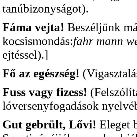
tanúbizonyságot).
Fáma vejta!
Beszéljünk má
kocsismondás:
fahr mann we
ejtéssel).]
Fő az egészség!
(Vigasztalá
Fuss vagy fizess!
(Felszólí
lóversenyfogadások nyelvéb
Gut gebrült, Lővi!
Eleget 