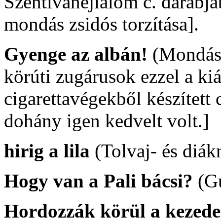
Szentivánéjiálom c. darabjá
mondás zsidós torzítása].
Gyenge az albán!
(Mondás 
körúti zugárusok ezzel a kiá
cigarettavégekből készített 
dohány igen kedvelt volt.]
hirig a lila
(Tolvaj- és diák
Hogy van a Pali bácsi?
(G
Hordozzák körül a kezede