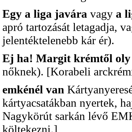
Egy a liga javára
vagy
a l
apró tartozását letagadja, v
jelentéktelenebb kár ér).
Ej ha! Margit krémtől oly
nőknek). [Korabeli arckrém
emkénél van
Kártyanyereség
kártyacsatákban nyertek, ha
Nagykörút sarkán lévő EM
költekezni.]