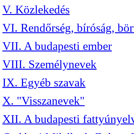
V. Közlekedés
VI. Rendőrség, bíróság, bö
VII. A budapesti ember
VIII. Személynevek
IX. Egyéb szavak
X. "Visszanevek"
XII. A budapesti fattyúnyel