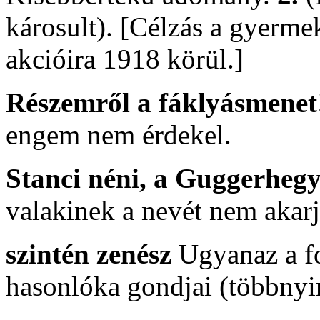
károsult). [Célzás a gyerme
akcióira 1918 körül.]
Részemről a fáklyásmene
engem nem érdekel.
Stanci néni, a Guggerhegy
valakinek a nevét nem akarj
szintén zenész
Ugyanaz a fo
hasonlóka gondjai (többnyir