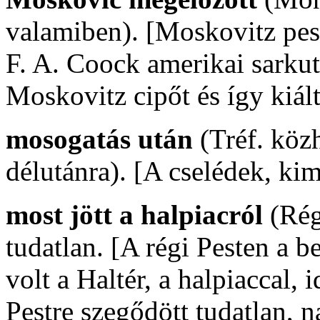
valamiben). [Moskovitz pest
F. A. Coock amerikai sarkut
Moskovitz cipőt és így kiált 
mosogatás után
(Tréf. köz
délutánra). [A cselédek, kim
most jött a halpiacról
(Rég
tudatlan. [A régi Pesten a b
volt a Haltér, a halpiaccal, 
Pestre szegődött tudatlan, n