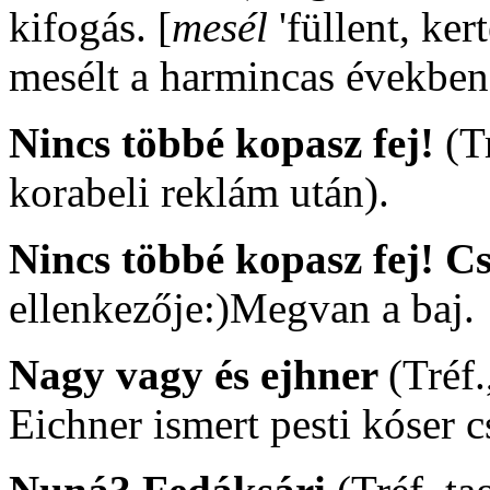
kifogás. [
mesél
'füllent, ker
mesélt a harmincas években 
Nincs többé kopasz fej!
(T
korabeli reklám után).
Nincs többé kopasz fej! C
ellenkezője:)Megvan a baj.
Nagy vagy és ejhner
(Tréf.
Eichner ismert pesti kóser 