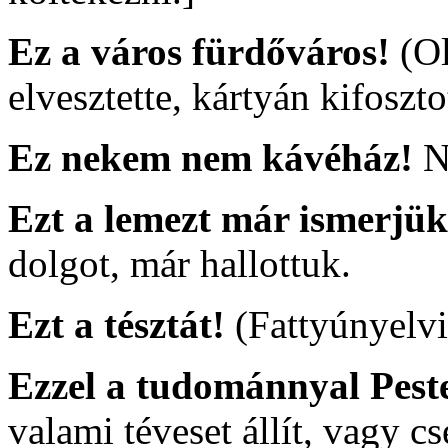
Ez a város fürdőváros!
(O
elvesztette, kártyán kifoszto
Ez nekem nem kávéház!
N
Ezt a lemezt már ismerjü
dolgot, már hallottuk.
Ezt a tésztát!
(Fattyúnyelvi
Ezzel a tudománnyal Pes
valami téveset állít, vagy cs