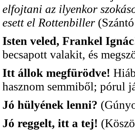
elfojtani az ilyenkor szokás
esett el Rottenbiller
(Szántó
Isten veled, Frankel Igná
becsapott valakit, és megszö
Itt állok megfürödve!
Hiáb
hasznom semmiből; pórul j
Jó hülyének lenni?
(Gúnyo
Jó reggelt, itt a tej!
(Köszön