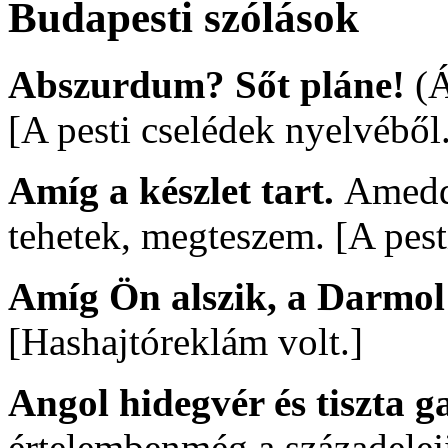
Budapesti szólások
Abszurdum? Sőt pláne!
(Á
[A pesti cselédek nyelvéből
Amíg a készlet tart.
Ameddi
tehetek, megteszem. [A pest
Amíg Ön alszik, a Darmol
[Hashajtóreklám volt.]
Angol hidegvér és tiszta g
értelembenmég a századeleji