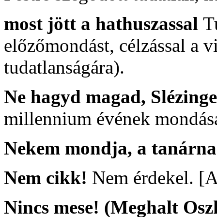
most jött a hathuszassal
T
előzőmondást, célzással a v
tudatlanságára).
Ne hagyd magad, Slézing
millennium évének mondása,
Nekem mondja, a tanárn
Nem cikk!
Nem érdekel. [A
Nincs mese! (Meghalt Osz