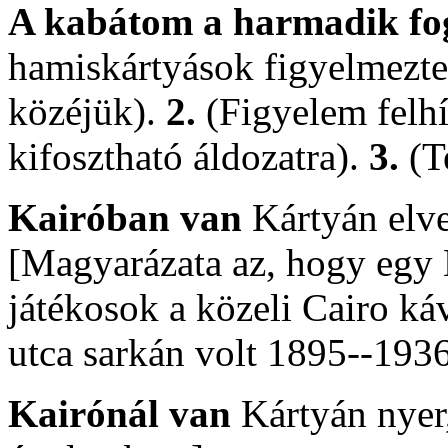
A kabátom a harmadik fog
hamiskártyások figyelmeztet
közéjük).
2.
(Figyelem felhí
kifosztható áldozatra).
3.
(Te
Kairóban van
Kártyán elve
[Magyarázata az, hogy egy K
játékosok a közeli Cairo ká
utca sarkán volt 1895--193
Kairónál van
Kártyán nyer,