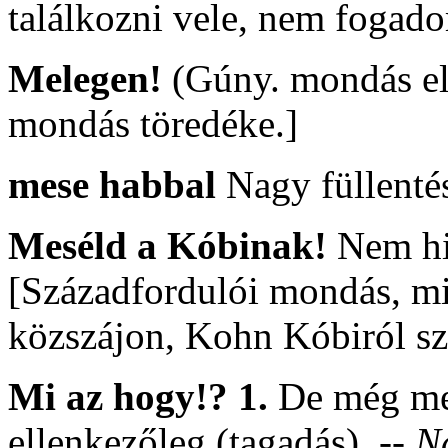
találkozni vele, nem fogad
Melegen!
(Gúny. mondás elu
mondás töredéke.]
mese habbal
Nagy füllentés
Meséld a Kóbinak!
Nem hi
[Századfordulói mondás, mi
közszájon, Kohn Kóbiról szó
Mi az hogy!? 1.
De még men
ellenkezőleg (tagadás).
-- N