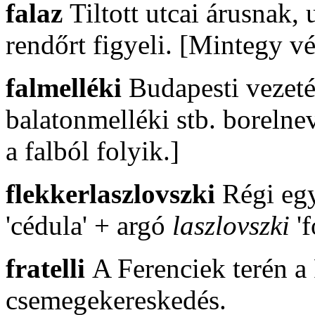
falaz
Tiltott utcai árusnak,
rendőrt figyeli. [Mintegy vé
falmelléki
Budapesti vezeté
balatonmelléki stb. borelnev
a falból folyik.]
flekkerlaszlovszki
Régi eg
'cédula' + argó
laszlovszki
'f
fratelli
A Ferenciek terén a 
csemegekereskedés.