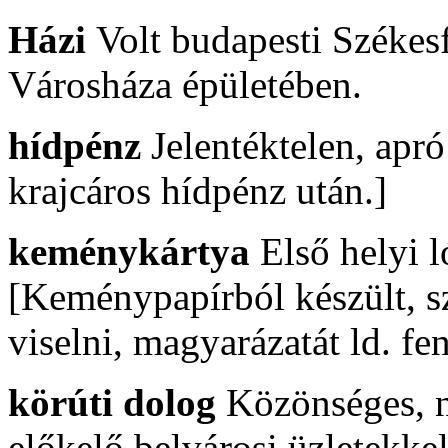
Házi
Volt budapesti Széke
Városháza épületében.
hídpénz
Jelentéktelen, apr
krajcáros hídpénz után.]
keménykártya
Első helyi 
[Keménypapírból készült, s
viselni, magyarázatát ld. fe
körúti dolog
Közönséges, n
előkelő belvárosi üzletekkel