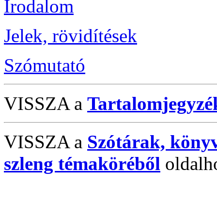
Irodalom
Jelek, rövidítések
Szómutató
VISSZA a
Tartalomjegyzé
VISSZA a
Szótárak, köny
szleng témaköréből
oldalh