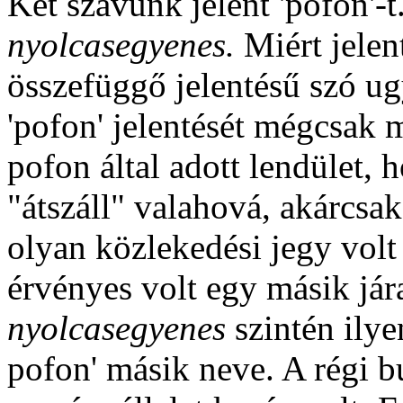
Két szavunk jelent 'pofon'-
nyolcasegyenes.
Miért jelen
összefüggő jelentésű szó u
'pofon' jelentését mégcsak 
pofon által adott lendület, h
"átszáll" valahová, akárcsak
olyan közlekedési jegy vol
érvényes volt egy másik jára
nyolcasegyenes
szintén ilye
pofon' másik neve. A régi 