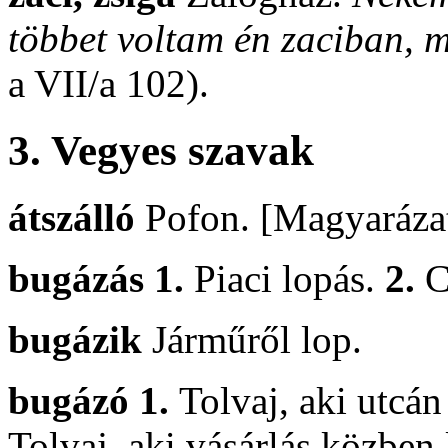
többet voltam én zaciban, m
a VII/a 102).
3.
Vegyes szavak
átszálló
Pofon. [Magyarázatá
bugázás 1.
Piaci lopás.
2.
C
bugázik
Járműről lop.
bugázó 1.
Tolvaj, aki utcá
Tolvaj, aki vásárlás közben 