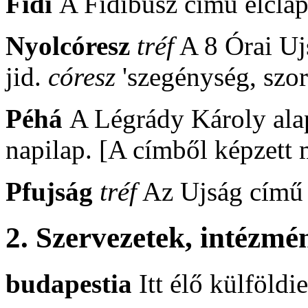
Fidi
A Fidibusz című élclap
Nyolcóresz
tréf
A 8 Órai Uj
jid.
córesz
'szegénység, szoru
Péhá
A Légrády Károly alapí
napilap. [A címből képzett
Pfujság
tréf
Az Ujság című 
2.
Szervezetek, intézmé
budapestia
Itt élő külföldi