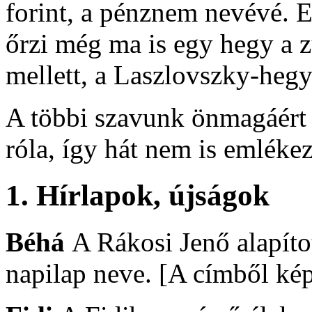
forint, a pénznem nevévé. 
őrzi még ma is egy hegy a z
mellett, a Laszlovszky-hegy
A többi szavunk önmagáért 
róla, így hát nem is emléke
1.
Hírlapok, újságok
Béhá
A Rákosi Jenő alapíto
napilap neve. [A címből ké