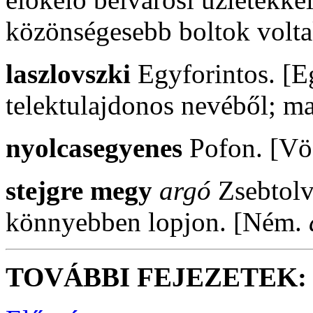
közönségesebb boltok volta
laszlovszki
Egyforintos. [
telektulajdonos nevéből; ma
nyolcasegyenes
Pofon. [V
stejgre megy
argó
Zsebtolva
könnyebben lopjon. [Ném.
TOVÁBBI FEJEZETEK: