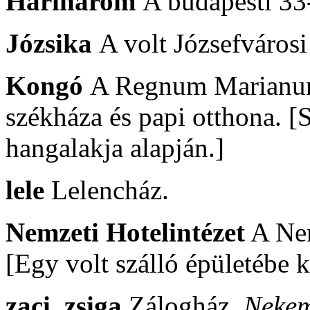
Harihárom
A budapesti 33
Józsika
A volt Józsefváros
Kongó
A Regnum Marianum
székháza és papi otthona. [
hangalakja alapján.]
lele
Lelencház.
Nemzeti Hotelintézet
A Nem
[Egy volt szálló épületébe k
zaci,
zsiga
Zálogház.
Nekem