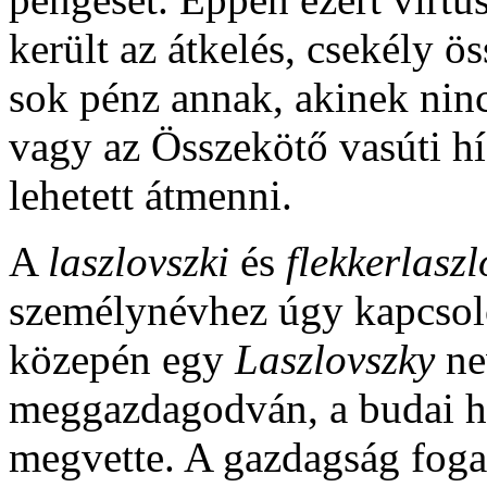
került az átkelés, csekély 
sok pénz annak, akinek ninc
vagy az Összekötő vasúti híd
lehetett átmenni.
A
laszlovszki
és
flekkerlasz
személynévhez úgy kapcsoló
közepén egy
Laszlovszky
ne
meggazdagodván, a budai he
megvette. A gazdagság foga