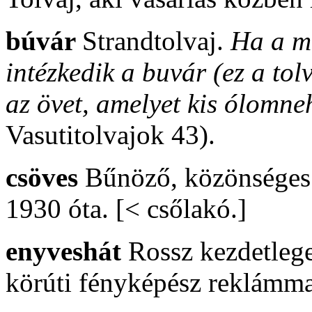
búvár
Strandtolvaj.
Ha a m
intézkedik a buvár (ez a tolv
az övet, amelyet kis ólomne
Vasutitolvajok 43).
csöves
Bűnöző, közönséges 
1930 óta. [< csőlakó.]
enyveshát
Rossz kezdetlege
körúti fényképész reklámmal 