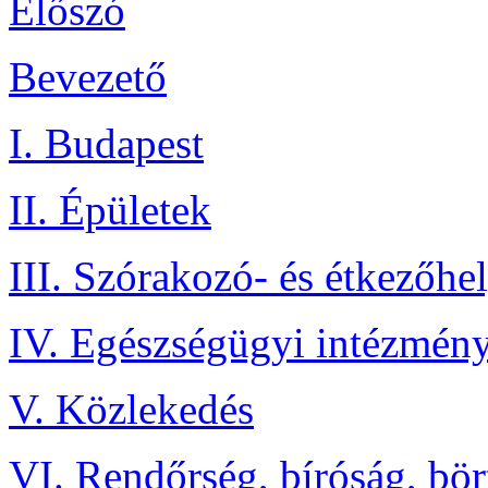
Előszó
Bevezető
I. Budapest
II. Épületek
III. Szórakozó- és étkezőhe
IV. Egészségügyi intézmén
V. Közlekedés
VI. Rendőrség, bíróság, bö