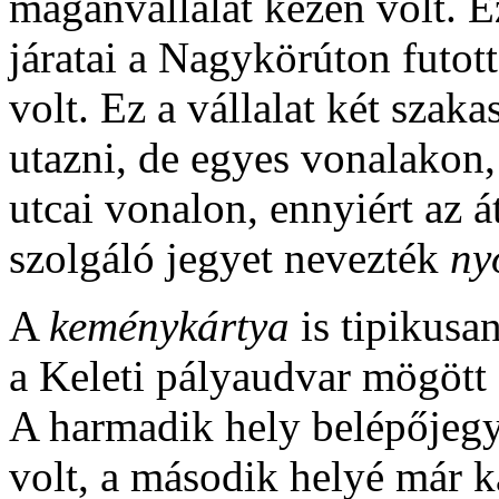
magánvállalat kezén volt. 
járatai a Nagykörúton futot
volt. Ez a vállalat két szaka
utazni, de egyes vonalakon,
utcai vonalon, ennyiért az á
szolgáló jegyet nevezték
ny
A
keménykártya
is tipikusan
a Keleti pályaudvar mögött 
A harmadik hely belépőjegy
volt, a második helyé már k