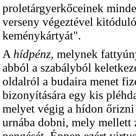
proletárgyerkőceinek minde
verseny végeztével kitódul
keménykártyát".
A
hídpénz,
melynek fattyúnye
abból a szabályból keletkeze
oldalról a budaira menet fize
bizonyítására egy kis pléh
melyet végig a hídon őrizni 
urnába dobni, mely mellett z
pengését. Éppen ezért virtu