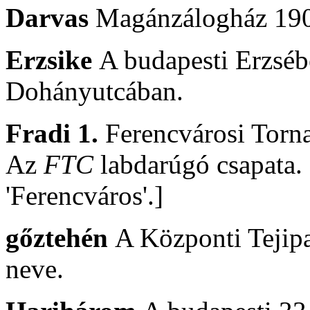
Darvas
Magánzálogház 190
Erzsike
A budapesti Erzséb
Dohányutcában.
Fradi 1.
Ferencvárosi Torn
Az
FTC
labdarúgó csapata.
'Ferencváros'.]
gőztehén
A Központi Tejipa
neve.