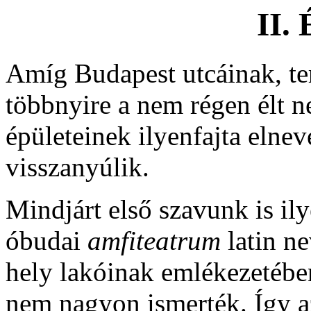
II.
Amíg Budapest utcáinak, te
többnyire a nem régen élt 
épületeinek ilyenfajta elnev
visszanyúlik.
Mindjárt első szavunk is ily
óbudai
amfiteatrum
latin n
hely lakóinak emlékezetében
nem nagyon ismerték. Így a