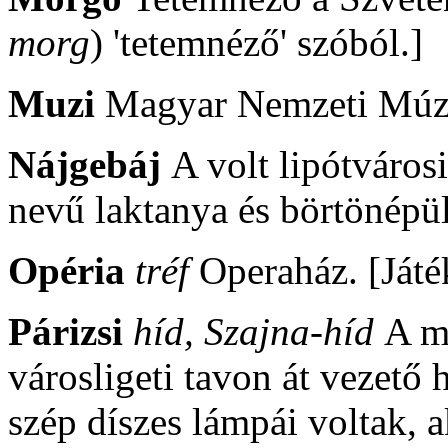
morg
) 'tetemnéző' szóból.]
Muzi
Magyar Nemzeti Mú
Nájgebáj
A volt lipótváros
nevű laktanya és börtönépül
Opéria
tréf
Operaház. [Játék
Párizsi
híd, Szajna-híd
A m
városligeti tavon át vezető 
szép díszes lámpái voltak, a