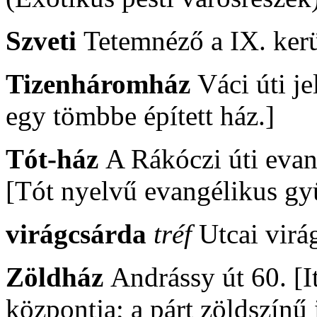
Szveti
Tetemnéző a IX. kerü
Tizenháromház
Váci úti j
egy tömbbe épített ház.]
Tót-ház
A Rákóczi úti evan
[Tót nyelvű evangélikus gyü
virágcsárda
tréf
Utcai virá
Zöldház
Andrássy út 60. [It
központja; a párt zöldszínű 