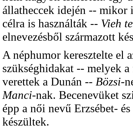
állatheccek idején -- mikor
célra is használták --
Vieh t
elnevezésből származott k
A néphumor keresztelte el a
szükséghidakat -- melyek a 
verettek a Dunán --
Bözsi-
n
Manci-
nak. Becenevüket szi
épp a női nevű Erzsébet- és
készültek.