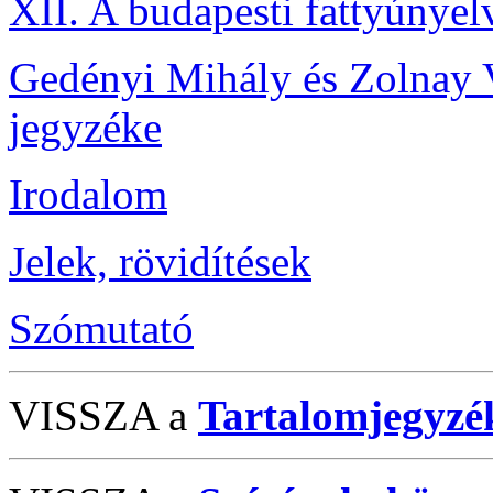
XII. A budapesti fattyúnyel
Gedényi Mihály és Zolnay 
jegyzéke
Irodalom
Jelek, rövidítések
Szómutató
VISSZA a
Tartalomjegyzé