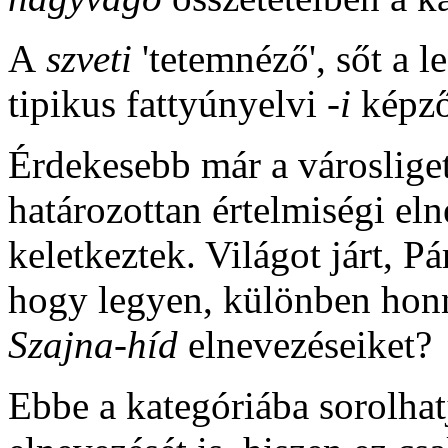
A
szveti
'tetemnéző', sőt a 
tipikus fattyúnyelvi
-i
képző
Érdekesebb már a városliget
határozottan értelmiségi el
keletkeztek. Világot járt, Pá
hogy legyen, különben hon
Szajna-híd
elnevezéseiket?
Ebbe a kategóriába sorolha