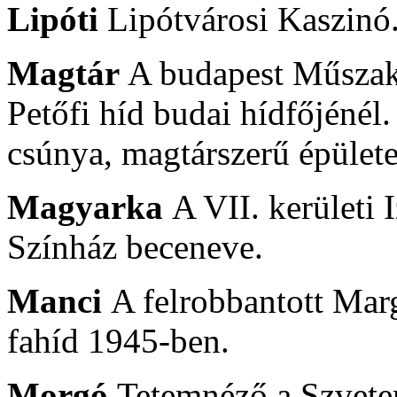
Lipóti
Lipótvárosi Kaszinó
Magtár
A budapest Műszak
Petőfi híd budai hídfőjénél
csúnya, magtárszerű épülete
Magyarka
A VII. kerületi 
Színház beceneve.
Manci
A felrobbantott Marg
fahíd 1945-ben.
Morgó
Tetemnéző a Szvete