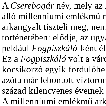
A
Cserebogár
név, mely az 
álló millenniumi emlékmű 
arkangyalt tiszteli meg, nem
történetében: elődje, az ugy
például
Fogpiszkáló-
ként é
Ez a
Fogpiszkáló
volt a vár
kocsikorzó egyik fordulóhel
azóta már lebontott víztoro
század kilencvenes éveinek
A millenniumi emlékmű ar