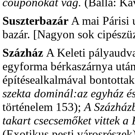
couponokat vág.
(Balla: Ká
Suszterbazár
A mai Párisi 
bazár. [Nagyon sok cipészüz
Százház
A Keleti pályaudv
egyforma bérkaszárnya után
építésealkalmával bontottak
szekta dominál:az egyház é
történelem 153);
A Százház
takart csecsemőket vittek a
(Exotikus pesti városrészek)