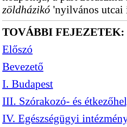
zöldházikó
'nyilvános utcai 
TOVÁBBI FEJEZETEK:
Előszó
Bevezető
I. Budapest
III. Szórakozó- és étkezőhe
IV. Egészségügyi intézmén