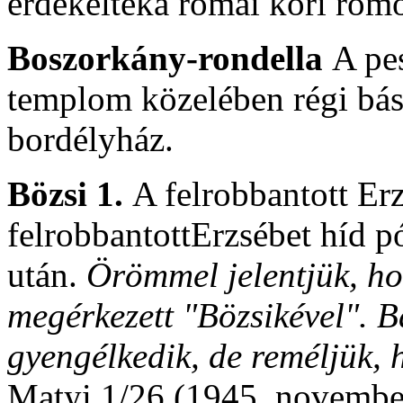
érdekelteka római kori rom
Boszorkány-rondella
A pe
templom közelében régi bá
bordélyház.
Bözsi 1.
A felrobbantott Er
felrobbantottErzsébet híd p
után.
Örömmel jelentjük, ho
megérkezett "Bözsikével". 
gyengélkedik, de reméljük,
Matyi 1/26 (1945. november