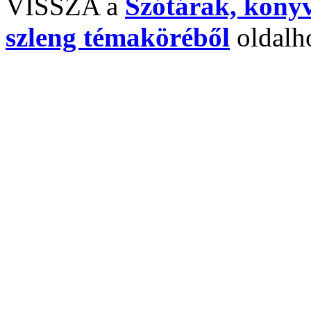
VISSZA a
Szótárak, köny
szleng témaköréből
oldalh