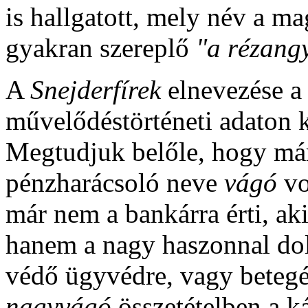
is hallgatott, mely név a 
gyakran szereplő
"a rézang
A
Snejderfírek
elnevezése a 
művelődéstörténeti adaton k
Megtudjuk belőle, hogy már
pénzharácsoló neve
vágó
vo
már nem a bankárra érti, ak
hanem a nagy haszonnal dol
védő ügyvédre, vagy betegé
nagyvágó
összetételben a k