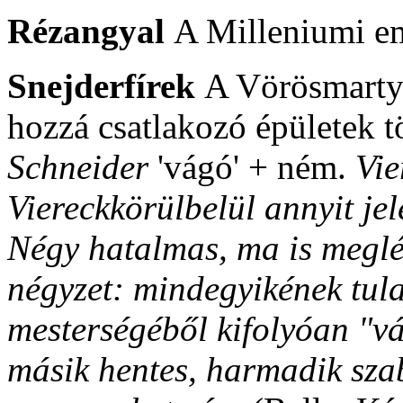
Rézangyal
A Milleniumi em
Snejderfírek
A Vörösmarty 
hozzá csatlakozó épületek 
Schneider
'vágó' + ném.
Vie
Viereckkörülbelül annyit je
Négy hatalmas, ma is meglév
négyzet: mindegyikének tul
mesterségéből kifolyóan "vá
másik hentes, harmadik sza