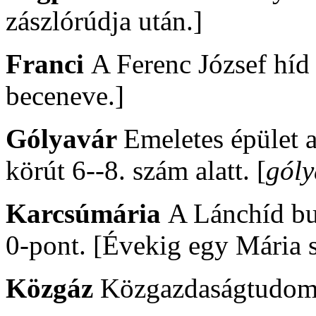
zászlórúdja után.]
Franci
A Ferenc József híd
beceneve.]
Gólyavár
Emeletes épület
körút 6--8. szám alatt. [
góly
Karcsúmária
A Lánchíd bud
0-pont. [Évekig egy Mária sz
Közgáz
Közgazdaságtudomá