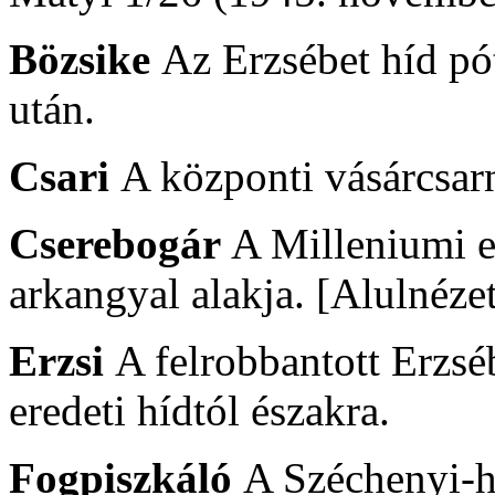
Bözsike
Az Erzsébet híd pó
után.
Csari
A központi vásárcsar
Cserebogár
A Milleniumi 
arkangyal alakja. [Alulnézet
Erzsi
A felrobbantott Erzséb
eredeti hídtól északra.
Fogpiszkáló
A Széchenyi-h