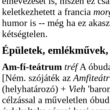
elnevezését is, hiszen ez cs
keletkezhetett a francia
mor
humor is -- még ha ez akasz
kétségtelen.
Épületek, emlékművek,
Am-fí-teátrum
tréf
A óbuda
[Ném. szójáték az
Amfiteát
(helyhatározó) +
Vieh
'barom
célzással a műveletlen óbud