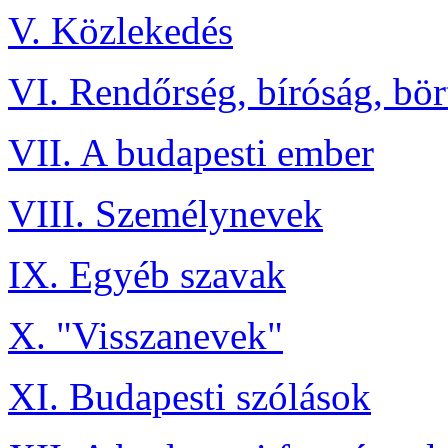
V. Közlekedés
VI. Rendőrség, bíróság, bö
VII. A budapesti ember
VIII. Személynevek
IX. Egyéb szavak
X. "Visszanevek"
XI. Budapesti szólások