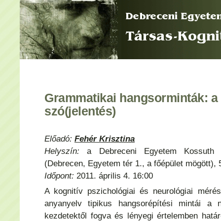
Grammatikai hangsorminták: a 
szó(jelentés)
Előadó:
Fehér Krisztina
Helyszín:
a Debreceni Egyetem Kossuth La
(Debrecen, Egyetem tér 1., a főépület mögött), 
Időpont:
2011. április 4. 16:00
A kognitív pszichológiai és neurológiai mér
anyanyelv tipikus hangsorépítési mintái a 
kezdetektől fogva és lényegi értelemben hat