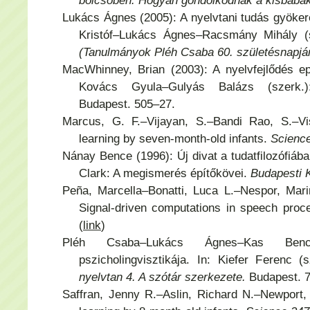
bölcsőben. Hogyan gondolkodnak a kisbabá
Lukács Ágnes (2005): A nyelvtani tudás gyöker
Kristóf–Lukács Ágnes–Racsmány Mihály (
(Tanulmányok Pléh Csaba 60. születésnapjár
MacWhinney, Brian (2003): A nyelvfejlődés e
Kovács Gyula–Gulyás Balázs (szerk
Budapest. 505–27.
Marcus, G. F.–Vijayan, S.–Bandi Rao, S.–Vi
learning by seven-month-old infants.
Science
Nánay Bence (1996): Új divat a tudatfilozófiá
Clark: A megismerés építőkövei.
Budapesti 
Peña, Marcella–Bonatti, Luca L.–Nespor, Mar
Signal-driven computations in speech proc
(
link
)
Pléh Csaba–Lukács Ágnes–Kas Ben
pszicholingvisztikája. In: Kiefer Ferenc (
nyelvtan 4. A szótár szerkezete.
Budapest. 
Saffran, Jenny R.–Aslin, Richard N.–Newport, E