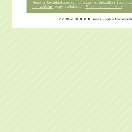
Hogy a továbbiakban személyesen is értesüljön kutatócsopo
hírlevelünkre
, vagy csatlakozzon
Facebook-oldalunkhoz
!
© 2010–2018 DE BTK Társas-Kognitív Nyelvészeti 