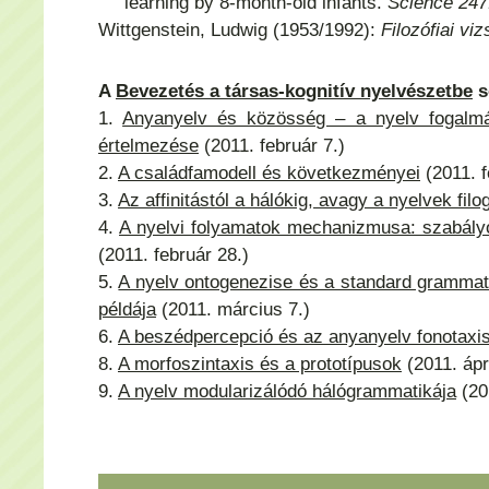
learning by 8-month-old infants.
Science 247
Wittgenstein, Ludwig (1953/1992):
Filozófiai vi
A
Bevezetés a társas-kognitív nyelvészetbe
s
1.
Anyanyelv és közösség – a nyelv fogalm
értelmezése
(2011. február 7.)
2.
A családfamodell és következményei
(2011. f
3.
Az affinitástól a hálókig, avagy a nyelvek fil
4.
A nyelvi folyamatok mechanizmusa: szabály
(2011. február 28.)
5.
A nyelv ontogenezise és a standard gramma
példája
(2011. március 7.)
6.
A beszédpercepció és az anyanyelv fonotaxi
8.
A morfoszintaxis és a prototípusok
(2011. ápri
9.
A nyelv modularizálódó hálógrammatikája
(201