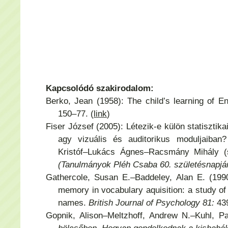
Kapcsolódó szakirodalom:
Berko, Jean (1958): The child’s learning of E
150–77. (
link
)
Fiser József (2005): Létezik-e külön statisztik
agy vizuális és auditorikus moduljaiban
Kristóf–Lukács Ágnes–Racsmány Mihály (
(Tanulmányok Pléh Csaba 60. születésnapjár
Gathercole, Susan E.–Baddeley, Alan E. (1990
memory in vocabulary aquisition: a study of
names.
British Journal of Psychology 81:
43
Gopnik, Alison–Meltzhoff, Andrew N.–Kuhl, Pa