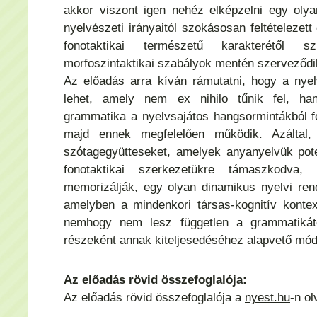
akkor viszont igen nehéz elképzelni egy oly
nyelvészeti irányaitól szokásosan feltételezet
fonotaktikai természetű karakterétől s
morfoszintaktikai szabályok mentén szerveződi
Az előadás arra kíván rámutatni, hogy a nyel
lehet, amely nem ex nihilo tűnik fel, ha
grammatika a nyelvsajátos hangsormintákból 
majd ennek megfelelően működik. Azálta
szótagegyütteseket, amelyek anyanyelvük poten
fonotaktikai szerkezetükre támaszkodva, s
memorizálják, egy olyan dinamikus nyelvi rend
amelyben a mindenkori társas-kognitív konte
nemhogy nem lesz független a grammatikát
részeként annak kiteljesedéséhez alapvető mód
Az előadás rövid összefoglalója:
Az előadás rövid összefoglalója a
nyest.hu
-n ol