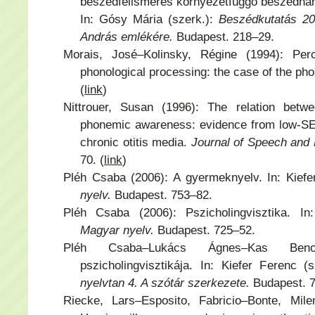
beszédfelismerés környezetfüggő beszédhang
In: Gósy Mária (szerk.):
Beszédkutatás 20
András emlékére.
Budapest. 218–29.
Morais, José–Kolinsky, Régine (1994): Pe
phonological processing: the case of the p
(
link
)
Nittrouer, Susan (1996): The relation betw
phonemic awareness: evidence from low-SES
chronic otitis media.
Journal of Speech and
70. (
link
)
Pléh Csaba (2006): A gyermeknyelv. In: Kiefe
nyelv.
Budapest. 753–82.
Pléh Csaba (2006): Pszicholingvisztika. In:
Magyar nyelv.
Budapest. 725–52.
Pléh Csaba–Lukács Ágnes–Kas Ben
pszicholingvisztikája. In: Kiefer Ferenc (
nyelvtan 4. A szótár szerkezete.
Budapest. 
Riecke, Lars–Esposito, Fabricio–Bonte, Mile