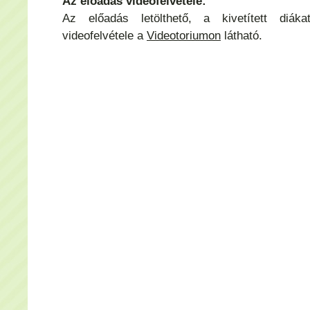
Az előadás videofelvétele:
Az előadás letölthető, a kivetített diák
videofelvétele a
Videotoriumon
látható.