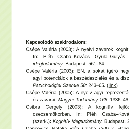
Kapcsolódó szakirodalom:
Csépe Valéria (2003): A nyelvi zavarok kogni
In: Pléh Csaba–Kovács Gyula–Gulyás 
idegtudomány.
Budapest. 561–84.
Csépe Valéria (2003): EN, a sokat ígérő neg
agyi potenciálok a beszédészlelés és a dis
Pszichológiai Szemle 58:
243–65. (
link
)
Csépe Valéria (2005): A nyelv agyi reprezentác
és zavarai.
Magyar Tudomány 166:
1336–46.
Csibra Gergely (2003): A kognitív fejlőd
csecsemőkorban. In: Pléh Csaba–Kov
(szerk.):
Kognitív idegtudomány.
Budapest. 
Dankovics Natália–Pléh Csaba (2001): Hangr