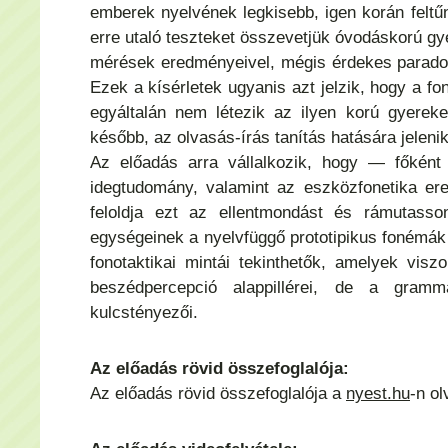
emberek nyelvének legkisebb, igen korán feltű
erre utaló teszteket összevetjük óvodáskorú g
mérések eredményeivel, mégis érdekes parado
Ezek a kísérletek ugyanis azt jelzik, hogy a f
egyáltalán nem létezik az ilyen korú gyerek
később, az olvasás-írás tanítás hatására jeleni
Az előadás arra vállalkozik, hogy — főként 
idegtudomány, valamint az eszközfonetika e
feloldja ezt az ellentmondást és rámutasso
egységeinek a nyelvfüggő prototipikus fonémák
fonotaktikai mintái tekinthetők, amelyek vi
beszédpercepció alappillérei, de a gramm
kulcstényezői.
Az előadás rövid összefoglalója:
Az előadás rövid összefoglalója a
nyest.hu
-n ol