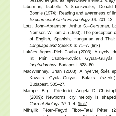
beszédhanghallás fejlesztése mellett).
Magya
Liberman, Isabelle Y.–Shankweiler, Donald–F
Bonnie (1974): Reading and awareness of li
Experimental Child Psychology 18:
201–12.
Lotz, John–Abramson, Arthur S.–Gerstman, L
Nemser, William J. (1960): The perception 
of English, Spanish, Hungarian and Thai:
Language and Speech 3:
71–7. (
link
)
Lukács Ágnes–Pléh Csaba (2003): A nyelv ide
In: Pléh Csaba–Kovács Gyula–Gulyás 
idegtudomány.
Budapest. 528–60.
MacWhinney, Brian (2003): A nyelvfejlődés e
Kovács Gyula–Gulyás Balázs (szerk
Budapest. 505–27.
Mampe, Birgit–Friederici, Angela D.–Christ
(2009): Newborns’ cry melody is shaped 
Current Biology 19:
1–4. (
link
)
Mihajlik Péter–Fegyó Tibor–Tatai Péter (