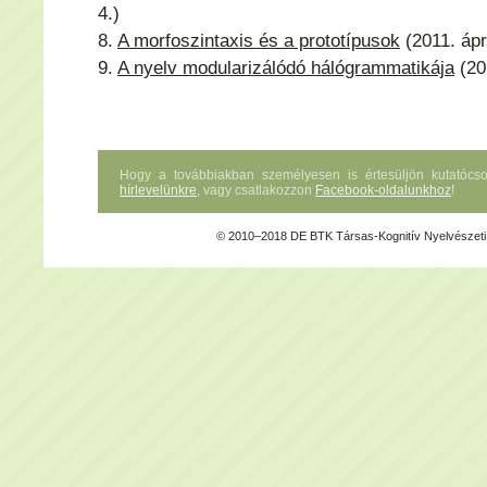
4.)
8.
A morfoszintaxis és a prototípusok
(2011. ápri
9.
A nyelv modularizálódó hálógrammatikája
(201
Hogy a továbbiakban személyesen is értesüljön kutatócsopo
hírlevelünkre
, vagy csatlakozzon
Facebook-oldalunkhoz
!
© 2010–2018 DE BTK Társas-Kognitív Nyelvészeti 