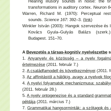
Hearing illusory sounds in noise: the ti
transformations in auditory cortex.
Neuron 6
Warren, Richard M. (1970): Perceptual rest
sounds.
Science 167:
392–3. (
link
)
Winkler István (2003): Hangok szervezése és 
Kovács Gyula–Gulyás Balázs (szerk
Budapest. 151–70.
A
Bevezetés a társas-kognitív nyelvészetbe
s
1.
Anyanyelv és közösség – a nyelv fogalm
értelmezése
(2011. február 7.)
2.
A családfamodell és következményei
(2011. f
3.
Az affinitástól a hálókig, avagy a nyelvek fil
4.
A nyelvi folyamatok mechanizmusa: szabály
(2011. február 28.)
5.
A nyelv ontogenezise és a standard gramma
példája
(2011. március 7.)
7.
Grammatikai hangsorminták: a szótagok és a