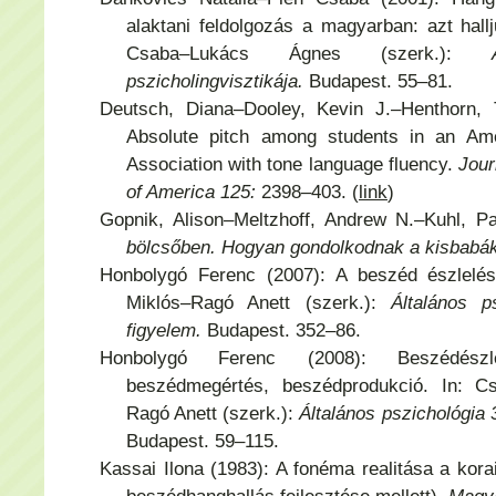
alaktani feldolgozás a magyarban: azt hall
Csaba–Lukács Ágnes (szerk.):
pszicholingvisztikája.
Budapest. 55–81.
Deutsch, Diana–Dooley, Kevin J.–Henthorn, 
Absolute pitch among students in an Ame
Association with tone language fluency.
Jour
of America 125:
2398–403. (
link
)
Gopnik, Alison–Meltzhoff, Andrew N.–Kuhl, Pa
bölcsőben. Hogyan gondolkodnak a kisbabá
Honbolygó Ferenc (2007): A beszéd észlelés
Miklós–Ragó Anett (szerk.):
Általános p
figyelem.
Budapest. 352–86.
Honbolygó Ferenc (2008): Beszédészle
beszédmegértés, beszédprodukció. In: Cs
Ragó Anett (szerk.):
Általános pszichológia 
Budapest. 59–115.
Kassai Ilona (1983): A fonéma realitása a kor