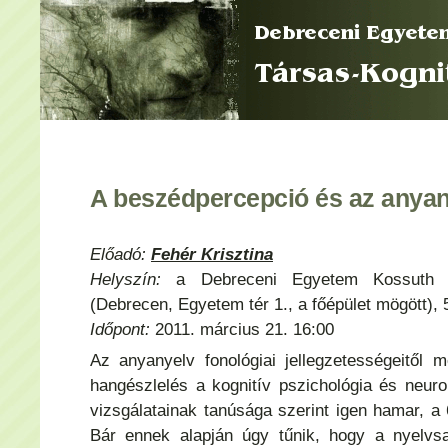
A beszédpercepció és az anyan
Előadó:
Fehér Krisztina
Helyszín:
a Debreceni Egyetem Kossuth La
(Debrecen, Egyetem tér 1., a főépület mögött), 
Időpont:
2011. március 21. 16:00
Az anyanyelv fonológiai jellegzetességeitől m
hangészlelés a kognitív pszichológia és neur
vizsgálatainak tanúsága szerint igen hamar, a 
Bár ennek alapján úgy tűnik, hogy a nyelvsa