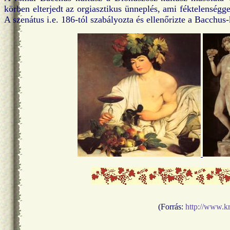
körben elterjedt az orgiasztikus ünneplés, ami féktelenségge
A szenátus i.e. 186-tól szabályozta és ellenőrizte a Bacchus-
(Forrás:
http://www.kr