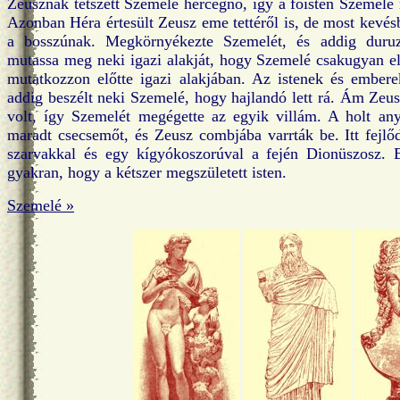
Zeusznak tetszett Szemelé hercegnő, így a főisten Szemelé 
Azonban Héra értesült Zeusz eme tettéről is, de most kevésb
a bosszúnak. Megkörnyékezte Szemelét, és addig duruz
mutassa meg neki igazi alakját, hogy Szemelé csakugyan el
mutatkozzon előtte igazi alakjában. Az istenek és embere
addig beszélt neki Szemelé, hogy hajlandó lett rá. Ám Zeus
volt, így Szemelét megégette az egyik villám. A holt any
maradt csecsemőt, és Zeusz combjába varrták be. Itt fejlőd
szarvakkal és egy kígyókoszorúval a fején Dionüszosz. 
gyakran, hogy a kétszer megszületett isten.
Szemelé »