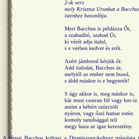
2-ik vers
mely Krisztus Urunkat a Bacchu
istenhez hasonlítja.
Mert Bacchus is példázza Őt,
a szabadító, szabad Úr,
ki vérét adja italul,
s e vérben kedvet és erőt.
Azért jámborul kérjük őt:
Add italodat, Bacchus úr,
melytől az ember nem busul,
s áldd máskor is e hegytetőt!
S úgy akkor is, meg máskor is,
bár must csurran föl vagy bor-íz
amint a hébért szürcsöli
nyáron, vagy őszi hamar estén
komoly tanulsággal teli
megy haza az igaz keresztény.
A római Bacchus kultusz a Dionüszosz-kultusz másolata v