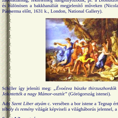
zabolátlanság, féktelenség hangsúlyozódik, pl. a Dionüszo
és különösen a bakkhanáliát megjelenítő műveken (Nicol
Pánherma előtt, 1631 k., London, National Gallery).
chiller így jeleníti meg:
„Évoézva büszke thirzuszhordók
S
Jelentették a nagy Mámor-osztót”
(Görögország istenei).
Ady
Szent Liber atyám
c. versében a bor istene a Tegnap ér
téboly és remény
világát képviseli a világháborús jelennel,