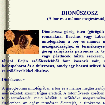
DIONÜSZOSZ
(
A bor és a mámor megtestesítő
Dionüszosz görög isten (görögül
rómaiaknál Bacchus vagy Liber
mitológiában a bor és mámor meg
mezőgazdasághoz és termékenység
görög színjátszás patrónusa is. G
vagy párducok húzta szekéren, 
táncol. Fején szőlőlevelekből font koszorú volt,
borospoharat és a thürszoszt, amely egy hosszú szüreti b
és szőlőlevelekkel díszítve.
Dionüszosz »
A görög-római mitológiában a bor és a mámor megtestesítője.
más nézetek szerint frígiai eredetű. A földművesek körében
föld termőerejét, majd később a szőlőtőke megszemélyesí
értelemben az egész természet életerejét, a titokzatos 