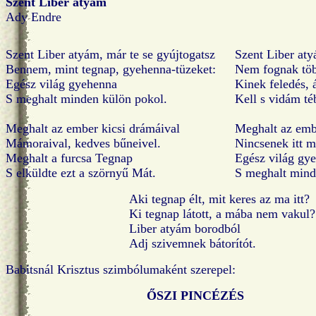
Szent Liber atyám
Ady Endre
Szent Liber atyám, már te se gyújtogatsz
Szent Liber aty
Bennem, mint tegnap, gyehenna-tüzeket:
Nem fognak töb
Egész világ gyehenna
Kinek feledés,
S meghalt minden külön pokol.
Kell s vidám té
Meghalt az ember kicsi drámáival
Meghalt az embe
Mámoraival, kedves bűneivel.
Nincsenek itt m
Meghalt a furcsa Tegnap
Egész világ gy
S elküldte ezt a szörnyű Mát.
S meghalt mind
Aki tegnap élt, mit keres az ma itt?
Ki tegnap látott, a mába nem vakul?
Liber atyám borodból
Adj szivemnek bátorítót.
Babitsnál Krisztus szimbólumaként szerepel:
ŐSZI PINCÉZÉS