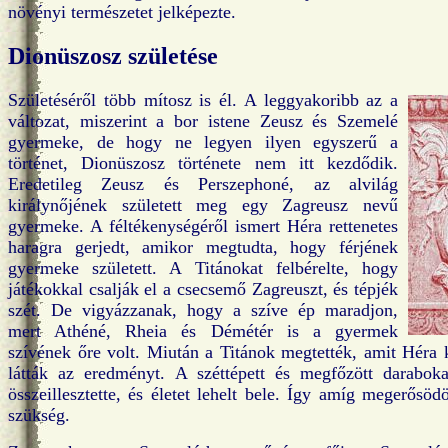
növényi természetet jelképezte.
Dionüszosz születése
Születéséről több mítosz is él. A leggyakoribb az a
változat, miszerint a bor istene Zeusz és Szemelé
gyermeke, de hogy ne legyen ilyen egyszerű a
történet, Dionüszosz története nem itt kezdődik.
Eredetileg Zeusz és Perszephoné, az alvilág
királynőjének született meg egy Zagreusz nevű
gyermeke. A féltékenységéről ismert Héra rettenetes
haragra gerjedt, amikor megtudta, hogy férjének
gyermeke született. A Titánokat felbérelte, hogy
játékokkal csalják el a csecsemő Zagreuszt, és tépjék
szét. De vigyázzanak, hogy a szíve ép maradjon,
mert Athéné, Rheia és Démétér is a gyermek
szívének őre volt. Miután a Titánok megtették, amit Héra k
látták az eredményt. A széttépett és megfőzött darabok
összeillesztette, és életet lehelt bele. Így amíg megerősö
szükség.