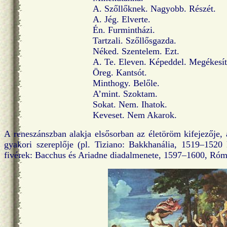
A. Szőllőknek. Nagyobb. Részét.
A. Jég. Elverte.
Én. Furmintházi.
Tartzali. Szőllősgazda.
Néked. Szentelem. Ezt.
A. Te. Eleven. Képeddel. Megékesít
Öreg. Kantsót.
Minthogy. Belőle.
A’mint. Szoktam.
Sokat. Nem. Ihatok.
Keveset. Nem Akarok.
A reneszánszban alakja elsősorban az életöröm kifejezője, 
gyakori szereplője (pl. Tiziano: Bakkhanália, 1519–1520 
fivérek: Bacchus és Ariadne diadalmenete, 1597–1600, Róm