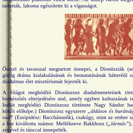
tartották, lakoma egészítette ki a vígasságot.
Ősszel és tavasszal megtartott ünnepei, a Dionüsziák (
görög dráma kialakulásának és bemutatásának hátteréül sz
diadalmas élet misztériumát fejezték ki.
A világot meghódító Dionüszosz diadalmeneteinek tört
borkészítés elterjedésére utal, amely egyben kultuszának is
Indiát meghódító Dionüszosz története Nagy Sándor had
költői előképe.) Dionüszosz egyszerre
„áldásos és barátsá
vad”
(Euripidész: Bacchánsnők), csakúgy, mint az ember s
a bor kiváltotta mámor. Mellékneve Bakkhosz (
„lármás”
)
zenével és tánccal ünnepelték.