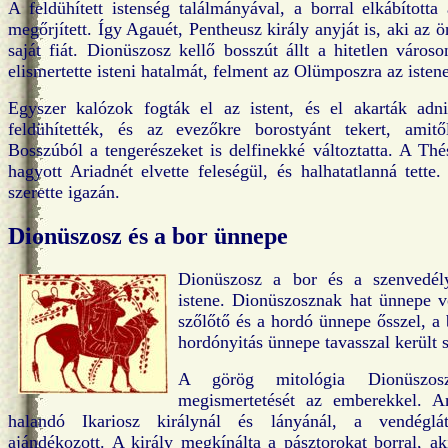
A feldühített istenség találmányával, a borral elkábította
megőrjített. Így Agauét, Pentheusz király anyját is, aki az ö
saját fiát. Dionüszosz kellő bosszút állt a hitetlen város
elismertette isteni hatalmát, felment az Olümposzra az isten
Egyszer kalózok fogták el az istent, és el akarták adn
feldühítették, és az evezőkre borostyánt tekert, amitő
Bosszúból a tengerészeket is delfinekké változtatta. A Thé
hagyott Ariadnét elvette feleségül, és halhatatlanná tet
szerette igazán.
Dionüszosz és a bor ünnepe
Dionüszosz a bor és a szenvedélye
istene. Dionüszosznak hat ünnepe v
szőlőtő és a hordó ünnepe ősszel, a 
hordónyitás ünnepe tavasszal került s
A görög mitológia Dionüszosz
megismertetését az emberekkel. A
halandó Ikariosz királynál és lányánál, a vendéglát
ajándékozott. A király megkínálta a pásztorokat borral, ak