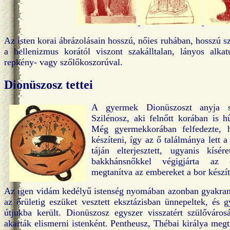
Az isten korai ábrázolásain hosszú, nőies ruhában, hosszú sz
a hellenizmus korától viszont szakálltalan, lányos alkat
repkény- vagy szőlőkoszorúval.
Dionüszosz tettei
A gyermek Dionüszoszt anyja sz
Szilénosz, aki felnőtt korában is h
Még gyermekkorában felfedezte, h
készíteni, így az ő találmánya lett 
táján elterjesztett, ugyanis kísé
bakkhánsnőkkel végigjárta az 
megtanítva az embereket a bor készít
Az igen vidám kedélyű istenség nyomában azonban gyakran j
az őrületig eszüket vesztett eksztázisban ünnepeltek, és g
útjukba került. Dionüszosz egyszer visszatért szülőváro
akarták elismerni istenként. Pentheusz, Thébai királya megti