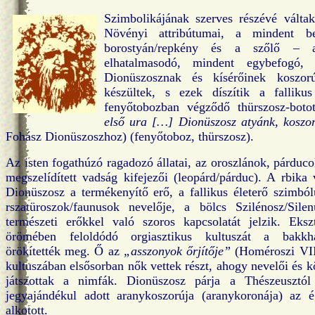
Szimbolikájának szerves részévé váltak 
Növényi attribútumai, a mindent 
borostyán/repkény és a szőlő – a
elhatalmasodó, mindent egybefogó, l
Dionüszosznak és kísérőinek koszor
készültek, s ezek díszítik a fallikus
fenyőtobozban végződő thürszosz-boto
első ura […] Dionüszosz atyánk, koszo
Fohász Dionüszoszhoz) (fenyőtoboz, thürszosz).
Az isten fogathúzó ragadozó állatai, az oroszlánok, párducok
megszelídített vadság kifejezői (leopárd/párduc). A rbika 
Dionüszosz a termékenyítő erő, a fallikus életerő szimbó
rszatüroszok/faunusok nevelője, a bölcs Szilénosz/Sil
természeti erőkkel való szoros kapcsolatát jelzik. Ek
örömében feloldódó orgiasztikus kultuszát a bakkhá
örökítették meg. Ő az
„asszonyok őrjítője”
(Homéroszi VII
kultuszában elsősorban nők vettek részt, ahogy nevelői és kö
játszottak a nimfák. Dionüszosz párja a Thészeusztól
jegyajándékul adott aranykoszorúja (aranykoronája) az 
alkotott.