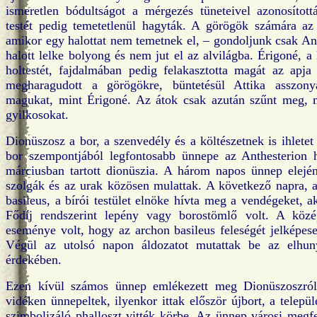
ismeretlen bódultságot a mérgezés tüneteivel azonosított
testét pedig temetetlenül hagyták. A görögök számára az
amikor egy halottat nem temetnek el, – gondoljunk csak Ant
halott lelke bolyong és nem jut el az alvilágba. Érigoné, a 
holtestét, fajdalmában pedig felakasztotta magát az apja
megharagudott a görögökre, büntetésül Attika asszonya
magukat, mint Érigoné. Az átok csak azután szűnt meg, m
gyilkosokat.
Dionüszosz a bor, a szenvedély és a költészetnek is ihlete
bor szempontjából legfontosabb ünnepe az Anthesterion 
márciusban tartott dionüszia. A három napos ünnep elején
szolgák és az urak közösen mulattak. A következő napra, 
basileus, a bírói testület elnöke hívta meg a vendégeket, a
Fődíj rendszerint lepény vagy borostömlő volt. A köz
eseménye volt, hogy az archon basileus feleségét jelképes
Végül az utolsó napon áldozatot mutattak be az elhun
érdekében.
Ezen kívül számos ünnep emlékezett meg Dionüszoszról
vidéken ünnepeltek, ilyenkor ittak először újbort, a telep
szimbolizáló phalloszt vitték körbe. Az ünnep városi megf