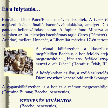
És a folytatás…
Rómában Liber Pater/Bacchus néven tisztelték. A
Liber P
megszólításának önálló istennévvé alakítása, amelyet Di
panteon hellenizálódása során. A Jupiter–Juno–Minerva ar
szemben az ún. plebejus istenhármas tagja Ceres (Démétér)
Ariadné) mellett. Ünnepét, a Liberaliát március 17-én tarto
A római költészetben a klasszik
megfelelően Bacchus a bor feloldó ere
megtestesítője:
„Vert szív belőled szí
marad a vén Liber”
(Horatius: Ódák, III.
A középkorban az ősz, a szőlő szüretelés
Dionüszoszhoz kapcsolódó antik ikonogr
A vágánsköltészetben is a bor és a mámor megtestesítőj
(Carmina Burana; Bacche, benevenies).
KEDVES ÉS KÍVÁNATOS
(Bacche, benevenies)