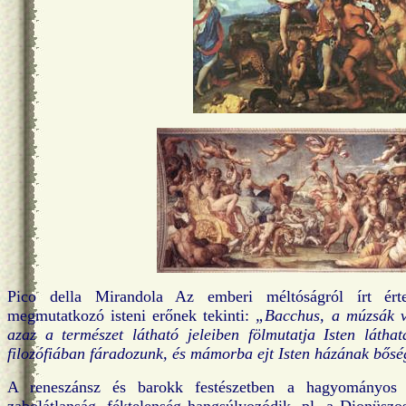
Pico della Mirandola Az emberi méltóságról írt ért
megmutatkozó isteni erőnek tekinti:
„Bacchus, a múzsák v
azaz a természet látható jeleiben fölmutatja Isten láthata
filozófiában fáradozunk, és mámorba ejt Isten házának bősé
A reneszánsz és barokk festészetben a hagyományo