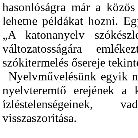
hasonlóságra már a közös 
lehetne példákat hozni. Eg
„A katonanyelv szókészl
változatosságára emlék
szókitermelés ősereje tekint
Nyelvművelésünk egyik na
nyelvteremtő erejének a k
ízléstelenségeinek, v
visszaszorítása.