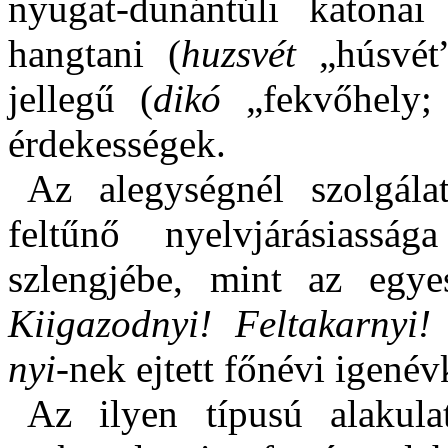
nyugat-dunántúli katonai
hangtani
(
huzsvét
„
húsvé
jellegű
(
dikó
„fekvőhely;
érdekességek.
Az alegységnél szolgálat
feltűnő nyelvjárásiass
szlengjébe, mint az egy
Kiigazodnyi! Feltakarny
nyi-
nek
ejtett főnévi igené
Az ilyen típusú alakula