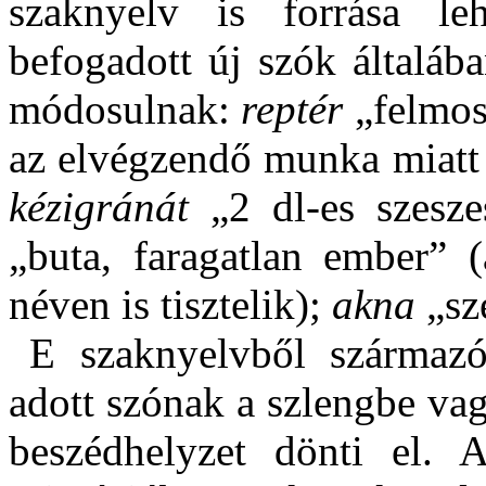
szaknyelv is forrása le
befogadott új szók általába
módosulnak:
reptér
„felmos
az elvégzendő munka miatt 
kézigránát
„2 dl-es szesze
„buta, faragatlan ember” 
néven is tisztelik);
akna
„sz
E szaknyelvből származó
adott szónak a szlengbe vag
beszédhelyzet dönti el.