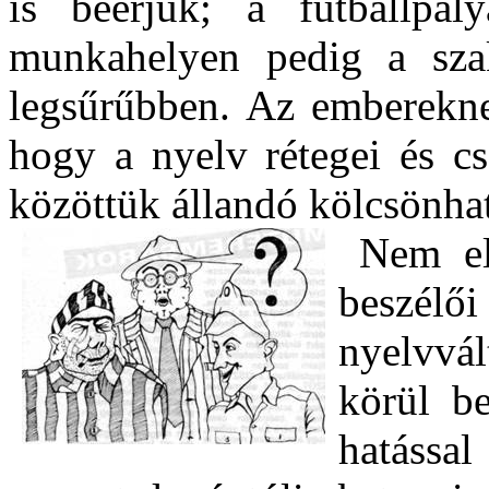
is beérjük; a futballpál
munkahelyen pedig a szak
legsűrűbben. Az emberekne
hogy a nyelv rétegei és cs
közöttük állandó kölcsönha
Nem el
beszé
nyelvvál
körül be
hatássa