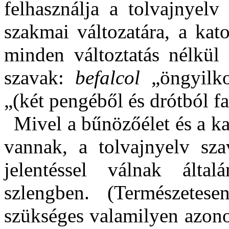
felhasználja a tolvajnyelv
szakmai változatára, a kat
minden változtatás nélkül
szavak:
befalcol
„öngyilk
„(két pengéből és drótból fa
Mivel a bűnözőélet és a ka
vannak, a tolvajnyelv sz
jelentéssel válnak álta
szlengben. (Természetese
szükséges valamilyen azono