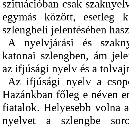
szituációban csak szaknyelv
egymás között, esetleg k
szlengbeli jelentésében hasz
A nyelvjárási és szakn
katonai szlengben, ám jel
az ifjúsági nyelv és a tolvaj
Az ifjúsági nyelv a csopo
Hazánkban főleg e néven em
fiatalok. Helyesebb volna 
nyelvet a szlengbe soro