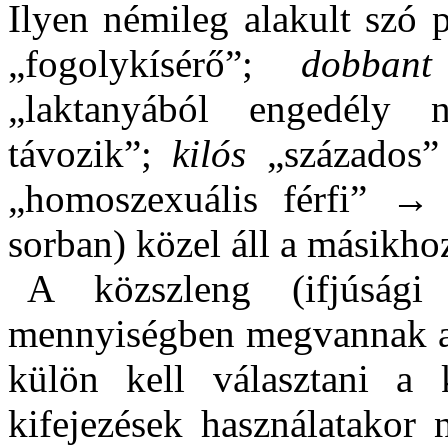
Ilyen némileg alakult szó 
„fogolykísérő”;
dobba
„laktanyából engedély né
távozik”;
kilós
„százado
„homoszexuális férfi” →
sorban) közel áll a másikhoz
A közszleng (ifjúsági
mennyiségben megvannak a 
külön kell választani a 
kifejezések használatakor