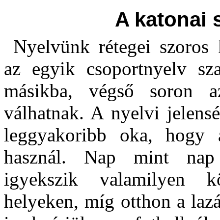
A katonai 
Nyelvünk rétegei szoros 
az egyik csoportnyelv sza
másikba, végső soron a
válhatnak. A nyelvi jelens
leggyakoribb oka, hogy a
használ. Nap mint nap 
igyekszik valamilyen kö
helyeken, míg otthon a lazá