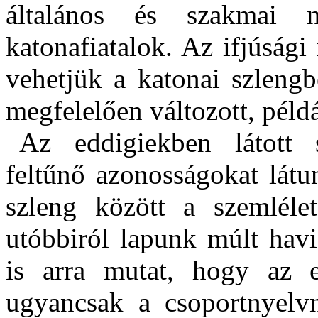
általános és szakmai n
katonafiatalok. Az ifjúság
vehetjük a katonai szlengb
megfelelően változott, péld
Az eddigiekben látott s
feltűnő azonosságokat látu
szleng között a szemlélet
utóbbiról lapunk múlt hav
is arra mutat, hogy az e
ugyancsak a csoportnyelvn